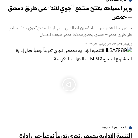
وزير السياحة يفتتح منتجع “جوي لاند” على طريق دمشق
– حمص
حمص-سانا افتتح وزير السياحة مازن الصالحاني اليوم الأربعاء منتجع "جوي لاند" السياحي
على طريق حمص–دمشق، بحضور محافظ حمص مرهف النعسان…
يوليو 29, 2026
يوليو 30, 2026
المشاريع التنموية
التنمية الإدارية بحمص تجري تدريباً نوعياً حول إدارة