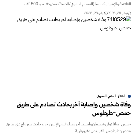
القلاعية ‏والإنتروتوكسيميا (التسمم المعوي/الدمية)، تستهدف نحو 500 ألف…
يوليو 28, 2026
يوليو 28, 2026
الدفاع المدني السوري
وفاة شخصين وإصابة آخر بحادث تصادم على طريق
حمص-طرطوس
حمص- سانا توفي شخصان وأصيب آخر مساء اليوم الإثنين، جراء حادث سير وقع على طريق
حمص-طرطوس بالقرب من مفرق قرية…