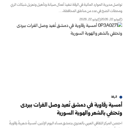
تواصل مديرية الموارد المائية في الرقة تنفيذ أعمال صيانة وتأهيل وتعزيل شبكات ‏الري
ومحطات الضخ في عدد من مناطق المحافظة،…
يوليو 22, 2026
يوليو 22, 2026
الرقة
أمسية رقاوية في دمشق تُعيد وصل الفرات ببردى
وتحتفي ‏بالشعر والهوية السورية
احتضن المركز الثقافي العربي بالعدوي بدمشق مساء اليوم ‏الإثنين، أمسيةً شعريةً رقاويةً