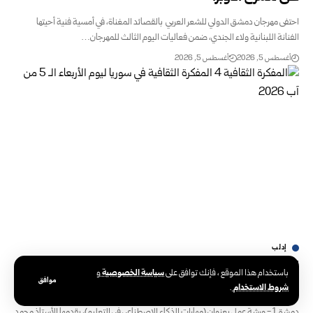
احتفى مهرجان دمشق الدولي للشعر العربي بالقصائد المغناة، في أمسية فنية أحيتها
الفنانة اللبنانية ولاء الجندي، ضمن فعاليات اليوم الثالث للمهرجان…
أغسطس 5, 2026
أغسطس 5, 2026
إدلب
المفكرة الثقافية في سوريا ليوم الأربعاء الـ 5 من آب
سياسة الخصوصية
باستخدام هذا الموقع ، فإنك توافق على
و
موافق
2026
شروط الاستخدام
.
دمشق 1 - ورشة عمل بعنوان (مهارات الذكاء الاصطناعي في التعليم)، يقدمها الأستاذ محمد