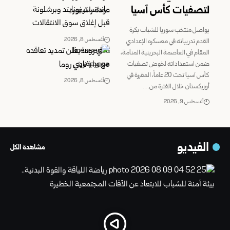
لتصفيات كأس آسيا ‏
مانشستر يونايتد وبرشلونة
قبل إغلاق سوق الانتقالات
يواصل منتخب سوريا للشباب بكرة
أغسطس 8, 2026
القدم تدريباته في معسكره الإعدادي
نادي روما يعلن تمديد تعاقده
المقام في العاصمة البحرينية ‏المنامة،
مع بيليغريني
ضمن استعداداته لخوض تصفيات
كأس ‏آسيا تحت 20 عاماً، المقررة في
أغسطس 8, 2026
أوزبكستان ‏خلال ‏الفترة من…
أغسطس 9, 2026
الفيديو
مشاهدة الكل