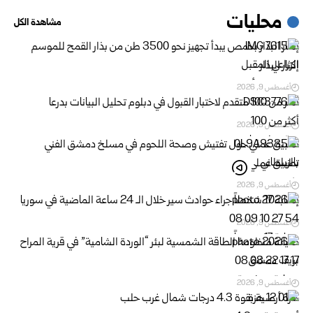
محليات
مشاهدة الكل
إكثار البذار بحمص يبدأ تجهيز نحو 3500 طن من بذار القمح للموسم
الزراعي المقبل
أغسطس 9, 2026
أكثر من 100 متقدم لاختبار القبول في دبلوم تحليل ‏البيانات بدرعا
أغسطس 9, 2026
تطبيق عملي حول تفتيش وصحة اللحوم في مسلخ ‏دمشق الفني
بالزبلطاني
أغسطس 9, 2026
إصابة 17 شخصاً جراء حوادث سير خلال الـ 24 ساعة الماضية ‏في سوريا
أغسطس 9, 2026
صيانة منظومة الطاقة الشمسية لبئر “الوردة الشامية” في قرية ‏المراح
بريف دمشق
أغسطس 9, 2026
هزة أرضية بقوة 4.3 درجات شمال غرب حلب ‏