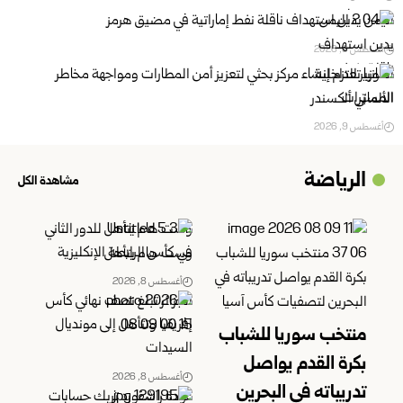
اليمن يدين استهداف ناقلة نفط إماراتية في مضيق هرمز
أغسطس 9, 2026
ألمانيا تعتزم إنشاء مركز بحثي لتعزيز أمن المطارات ومواجهة مخاطر
المسيّرات
أغسطس 9, 2026
الرياضة
مشاهدة الكل
وست هام يتأهل للدور الثاني
في كأس الرابطة الإنكليزية
أغسطس 8, 2026
الجزائر تبلغ نصف نهائي كأس
إفريقيا وتتأهل إلى مونديال
منتخب سوريا للشباب
السيدات
بكرة القدم يواصل
أغسطس 8, 2026
تدريباته ‏في البحرين
عودة راشفورد تربك حسابات