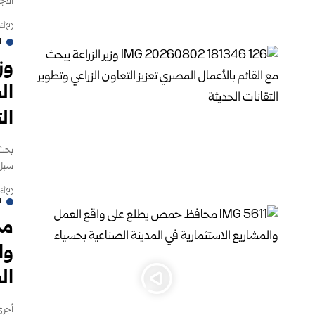
الاج
أغس
ا
وز
ال
ال
بحث 
سبل 
أغس
ا
مح
وا
ال
أجرى