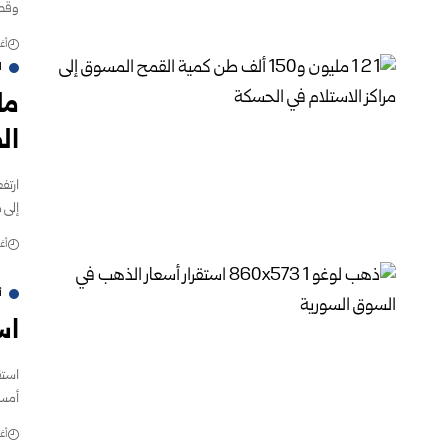
وقطع ال
أغس
ا
ال
ارتف
إلى مليون و50
أغس
أ
اس
أمس
أغس