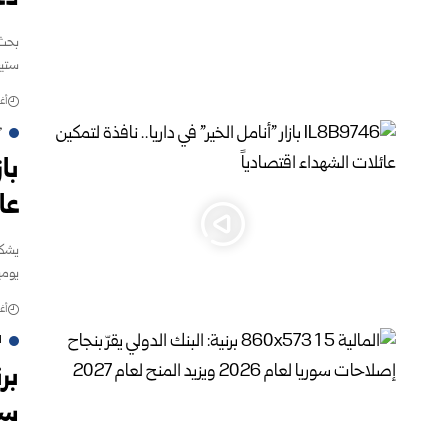
بحث 
ستيف
أغس
"
باز
عا
يشكل 
يومي
أغس
ا
بر
سوريا ل