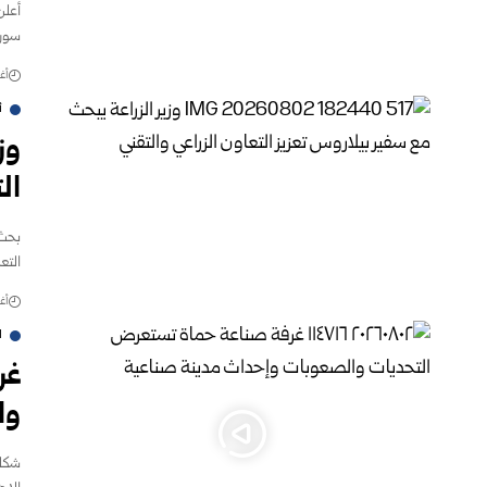
أعلن
سوري
أغس
أ
وز
ال
بحث 
التع
أغس
ا
غر
وا
شكلت