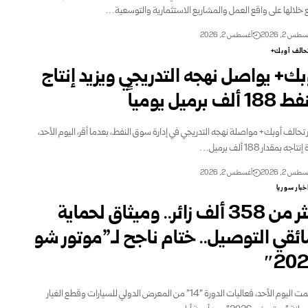
 خلالها على واقع العمل والمشاريع الاستثمارية والتوسعية…
طس 2, 2026
أغسطس 2, 2026
حالف أوبك+
بك+ يواصل نهجه التدريجي ويزيد إنتاج
1 ألف برميل يومياً
ر تحالف أوبك+ مواصلة نهجه التدريجي في إدارة سوق النفط، بعدما أقر، اليوم الأحد،
تاجه بمقدار 188 ألف برميل…
طس 2, 2026
أغسطس 2, 2026
خبار سوريا
أكثر من 358 ألف زائر.. وميثاق لحماية
ئقي التوصيل.. ختام ناجح لـ”موتور شو
202
اختُتمت اليوم الأحد، فعاليات الدورة "14" من المعرض الدولي للسيارات وقطع الغيار