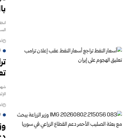
با
انخف
الساب
أغس
أ
تر
تع
شهدت
الإث
أغس
ا
وز
دع