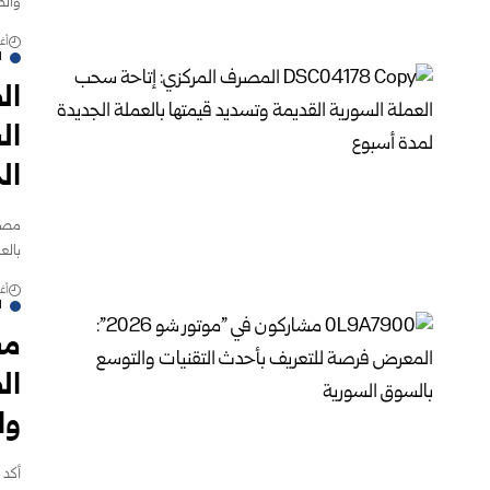
والصيانة 
أغس
ا
ال
ال
الج
مصرف
‏بال
أغس
ا
ال
وا
أكد 