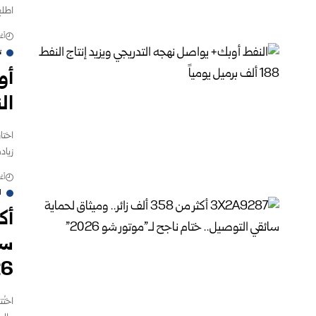
اطلع
أغس
ت
أو
النفط 88
اختا
زيادة إن
أغس
ا
سا
6″