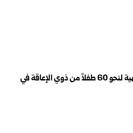
إشراقة صيف.. فعالية ترفيهية لنحو 60 طفلاً من ذوي الإعاقة في