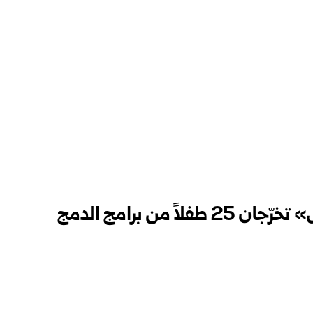
الشؤون الاجتماعية و«آمال» تخرّجان 25 طفلاً من برامج الدمج