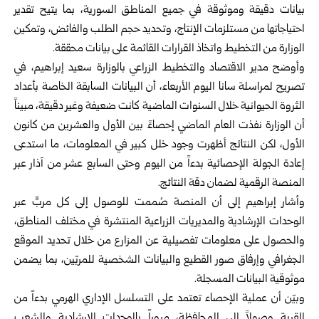
بيانات دقيقة وموثوقة في جميع المناطق السورية، بما يتيح تقدير
احتياجاتها من مستلزمات الإنتاج، وتحديد حجم الطلب والفائض، وتمكين
الوزارة من التخطيط واتخاذ القرارات القائمة على بيانات محققة.
وأوضح مدير الاقتصاد والتخطيط الزراعي بالوزارة سعيد إبراهيم، في
تصريح لمراسلة سانا اليوم الأربعاء، أن البيانات السابقة الخاصة بأعداد
الثروة الحيوانية خلال السنوات الماضية كانت ضعيفة وغير دقيقة، مبيناً
أن الوزارة نفذت العام الماضي إحصاءً بين الأول والعشرين من كانون
الأول، لكن النتائج أظهرت وجود خلل كبير في المعلومات، ما استدعى
إعادة الجولة الإحصائية بدءاً من اليوم وحتى السابع عشر من آذار عبر
المنصة الرقمية لضمان دقة النتائج.
وأشار إبراهيم إلى أن المنصة صُممت للوصول إلى كل مربٍّ عبر
الوحدات الإرشادية والمديريات الزراعية المنتشرة في مختلف المناطق،
والحصول على معلومات تفصيلية عن المزارع من خلال تحديد الموقع
الجغرافي وإرفاق صور القطيع والبيانات الشخصية للمربّين، بما يضمن
موثوقية البيانات المسجلة.
وبيّن أن عملية الإحصاء تعتمد على التسلسل الإداري الهرمي بدءاً من
القرية وصولاً إلى المحافظة، مروراً بالوحدات الإرشادية والشعب