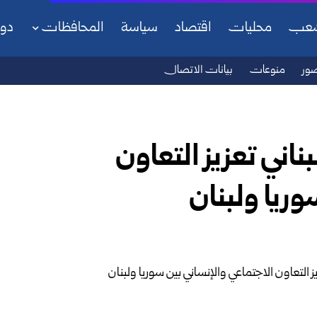
شعب
محليات
اقتصاد
سياسة
المحافظات
دو
ور
منوعات
بيانات الاتصال
اني تعزيز التعاون
وريا ولبنان