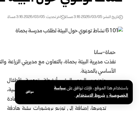
تاريخ النشر: 2026/03/05 3:16 مساءً
اخر تحديث: 2026/03/05 3:16 مساءً
حماة-سانا
نفذت مديرية البيئة
بحماة
، بالتعاون مع مديريتي الزراعة وال
الأساسي بالمدينة.
وتضمن اليوم البيئي أنشطة توعوية لأطفال
باستخدام هذا الموقع ، فإنك توافق على
سياسة
المدرسة حول أهمية النظافة العامة والشخصية،
موافق
الخصوصية
و
شروط الاستخدام
.
وأهمية الحفاظ على البيئة، وفرز النفايات وإعادة
تدويرها، إضافة إلى توزيع بروشورات بيئية هادفة
للأطفال تعزز السلوك البيئي الإيجابي لديهم.
وأوضحت رئيسة دائرة الإعلام والتوعية البيئية في مديرية 
الوعي البيئي، وتعزيز الثقافة العامة لطلاب المدارس، مبينةً 