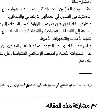
دمشق-سانا
بحثت
وزيرة الشؤون الاجتماعية والعمل
هند قبوات
مع ال
المشترك بين البلدين في المجالين الاجتماعي والإنساني.
وتطرق اللقاء الذي جرى في مبنى
الوزارة
أمس الأربعاء، إلى ع
إضافة إلى القضايا الاقتصادية والقضائية ذات الصلة، مع ا
نتيجة الأحداث والتطورات الأخيرة.
ويأتي هذا اللقاء في إطار الجهود المبذولة لتعزيز التعاون بين
ظل التطورات الأمنية والقصف الإسرائيلي المتواصل على لبنان
لبلادهم.
الوسوم:
السفير اللبناني في سوريا
هند قبوات
هنري قسطون
وزارة الشؤ
مشاركة هذه المقالة