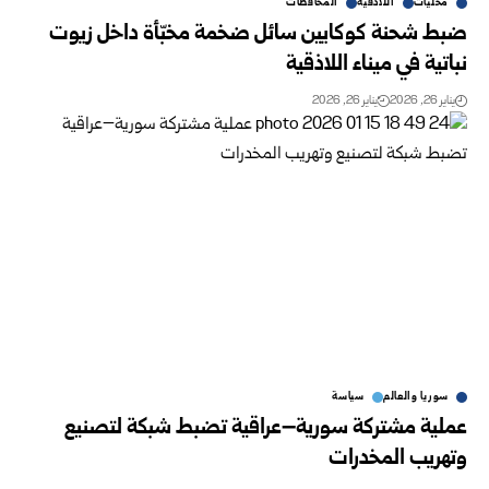
محليات
اللاذقية
المحافظات
ضبط شحنة كوكايين سائل ضخمة مخبّأة داخل زيوت
نباتية في ميناء اللاذقية
يناير 26, 2026
يناير 26, 2026
سوريا والعالم
سياسة
عملية مشتركة سورية–عراقية تضبط شبكة لتصنيع
وتهريب المخدرات