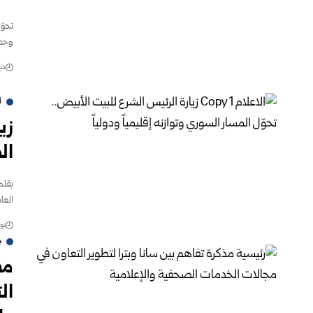
تحوّ
وحدا
ديسم
أ
زي
ال
بقلم
العا
نوفمب
ب
مذ
ال