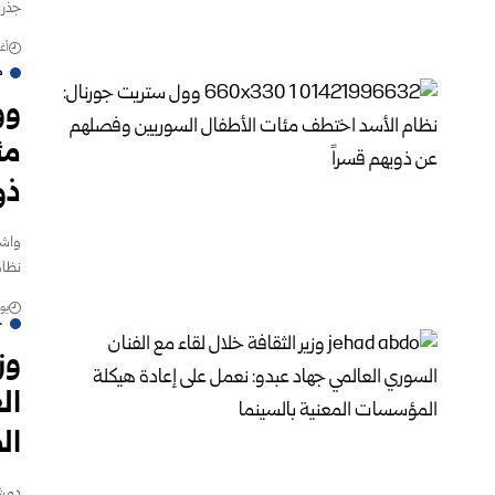
جذري
أغس
ص
وو
مئ
ذو
واشن
نظام
يونيو 
ج
وز
ال
ال
دمشق