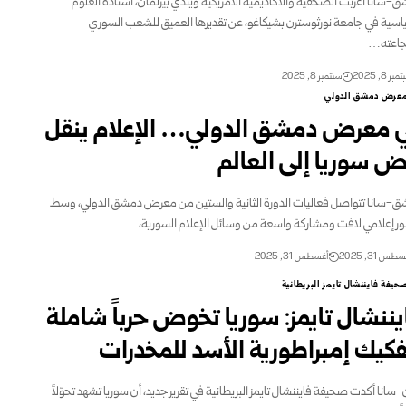
-سانا أعربت الصحفية والأكاديمية الأمريكية ويندي بيرلمان، أستاذة العلوم
اسية في جامعة نورثوسترن بشيكاغو، عن تقديرها العميق للشعب السوري
اعته…
ر 8, 2025
سبتمبر 8, 2025
عرض دمشق الدولي
 معرض دمشق الدولي… الإعلام ينقل
ض سوريا إلى العالم
-سانا تتواصل فعاليات الدورة الثانية والستين من معرض دمشق الدولي، وسط
 إعلامي لافت ومشاركة واسعة من وسائل الإعلام السورية،…
طس 31, 2025
أغسطس 31, 2025
حيفة فايننشال تايمز البريطانية
يننشال تايمز: سوريا تخوض حرباً شاملة
فكيك إمبراطورية الأسد للمخدرات
-سانا أكدت صحيفة فايننشال تايمز البريطانية في تقرير جديد، أن سوريا تشهد تحوّلاً