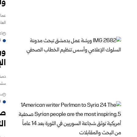
وا
عمان-
العام
أكتوب
أ
ور
ال
دمشق
سلسل
سبتمب
ا
صح
الثورة ب