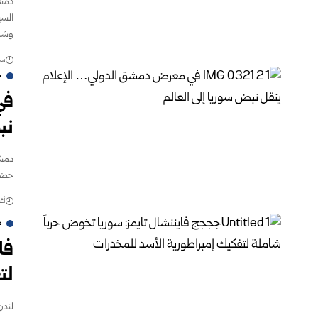
دمشق
السي
وشج
سبتمب
م
في
نب
دمشق
حضور
أغس
ص
فا
لت
لندن