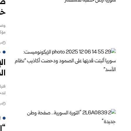
صح
خص
وصفت
مؤكد
ديسم
م
ال
ال
فترة
لتدح
ديسم
إ
“ا