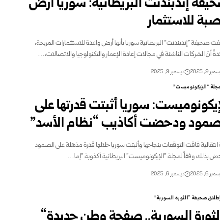
يفة إندبندنت البريطانية: سوريا أرض
بة للاستثمار
 صحيفة "إندبندنت" البريطانية سوريا بأنها أرض واعدة للاستثمارات المربحة،
ةً أنّ الشركات الناشئة في مجالات إعادة الإعمار والتكنولوجيا والاتصالات،…
بر 9, 2025
ديسمبر 9, 2025
جلة "الإيكونوميست"
إيكونوميست: سوريا أثبتت قدرتها على
صمود ودحضت أكاذيب “نظام الأسد”
 انتقالية فاقت التوقعات بنجاحها وأثبتت سوريا خلالها قدرة مذهلة على الصمود
ض بذلك وفقاً لمجلة "الإيكونوميست" البريطانية أكذوبة "إما…
بر 6, 2025
ديسمبر 6, 2025
طلاق صحيفة “الثورة السورية”
لثورة السورية.. صفحة وطن جديدة“