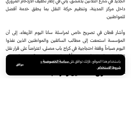
الجديد في شارع الثلاثين بدمشق، يأتي في ‏إطار تخفيف الازدحام المروري
داخل مركز المدينة، وتنظيم ‏حركة النقل بما يحقق خدمة أفضل
للمواطنين‎.‎
‎ ‎
وأشار قطان في تصريح خاص لمراسلة سانا اليوم الأربعاء، ‏إلى أن
المؤسسة استمعت إلى مطالب السائقين والمواطنين الذين ‏نفذوا
اليوم صباحاً وقفة احتجاجية في كراج باب مصلى، ‏اعتراضاً على قرار نقل
المركز إلى شارع الثلاثين، موضحاً أن ‏حركة النقل لم تتوقف، وإنما شهدت
سياسة الخصوصية
باستخدام هذا الموقع ، فإنك توافق على
و
توقفاً جزئياً ومؤقتاً خلال ‏فترة الاحتجاج، قبل أن تعود إلى طبيعتها‎.‎
موافق
شروط الاستخدام
.
حفظ حقوق السائقين والركاب
وأضاف قطان: إن المؤسسة تعاملت مع المطالب بإيجابية،
‏وستعمل على تأمين جميع المتطلبات التي تضمن استمرار
‏الخدمة وحفظ حقوق السائقين والركاب، مؤكداً في الوقت