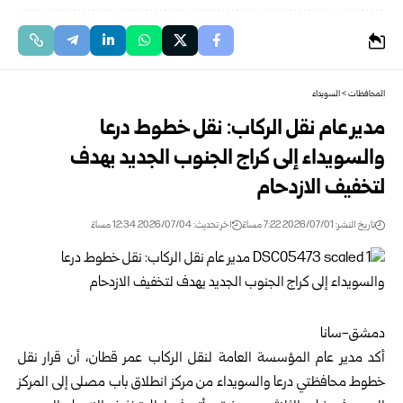
المحافظات
>
السويداء
مدير عام نقل الركاب: نقل خطوط درعا
والسويداء إلى كراج ‏الجنوب الجديد يهدف
لتخفيف الازدحام
تاريخ النشر: 2026/07/01 7:22 مساءً
اخر تحديث: 2026/07/04 12:34 مساءً
دمشق-سانا‏
أكد مدير عام
المؤسسة العامة لنقل الركاب
عمر قطان، أن قرار ‏نقل
خطوط محافظتي
درعا
و
السويداء
من مركز انطلاق باب ‏مصلى إلى المركز