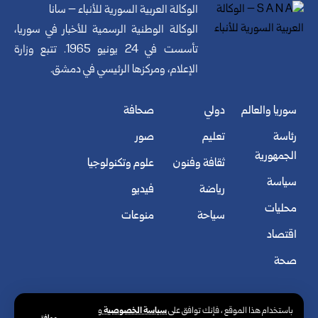
الوكالة العربية السورية للأنباء – سانا
الوكالة الوطنية الرسمية للأخبار في سوريا،
تأسست في 24 يونيو 1965. تتبع وزارة
الإعلام، ومركزها الرئيسي في دمشق.
سوريا والعالم
دولي
صحافة
رئاسة
تعليم
صور
الجمهورية
ثقافة وفنون
علوم وتكنولوجيا
سياسة
رياضة
فيديو
محليات
سياحة
منوعات
اقتصاد
صحة
سياسة الخصوصية
باستخدام هذا الموقع ، فإنك توافق على
و