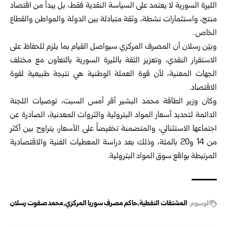
‏الليرة السورية لا يعتمد على السياسة النقدية فقط، ‏بل يبدأ من اقتصاد
منتج، ‏واستثمارات نشطة، وثقة متبادلة بين الدولة والمواطن والقطاع
الخاص‎. ‎
وبيّن رسلان أن المصرف المركزي سيواصل القيام بما يلزم للحفاظ على
‏الاستقرار النقدي، وتعزيز الثقة بالليرة السورية ‏بالتعاون مع مختلف
الجهات ‏المعنية، لأن قوة العملة الوطنية هي نتيجة طبيعية لقوة
الاقتصاد‎.‎
وكان وزير الطاقة محمد البشير أقر أمس السبت، توصيات اللجنة
الدائمة ‏لتحديد أسعار المواد ‏البترولية والثروات المعدنية، ‏الصادرة عن
اجتماعها ‏الاستثنائي، والمتضمنة ‏تخفيضاً على الأسعار، يتراوح بين أكثر
من 14 و20 ‏بالمئة، وذلك بعد ‏دراسة ‏المعطيات الفنية والاقتصادية
المرتبطة بواقع سوق ‏المواد البترولية‎.‎
الوسوم:
المشتقات النفطية
حاكم مصرف سوريا المركزي
محمد صفوت رسلان