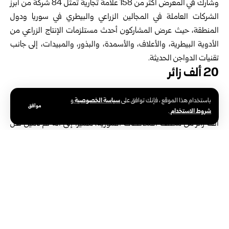
وشارك في المعرض أكثر من 158 علامة تجارية تمثل 84 شركة من أبرز
‌‏الشركات العاملة في ‏المجالين الزراعي والبيطري في سوريا ودول
المنطقة، ‌‏حيث عرض المشاركون أحدث مستلزمات ‏الإنتاج الزراعي من
الأدوية ‌‏البيطرية، والأعلاف، والأسمدة، والبذور، والمبيدات، إلى جانب
تقنيات ‌‏‌‏الدواجن الحديثة.
وأوضح مدير الشركة المنظمة غازي الأتاسي في تصريح لـ سانا، أن
سياسة الخصوصية
باستخدام هذا الموقع ، فإنك توافق على
و
موافق
‌‏التقديرات تشير إلى أن عدد زوار المعرض خلال أيامه الثلاثة بلغ نحو 20
شروط الاستخدام
.
‌‏ألف زائر من مختلف المحافظات السورية، مشيراً إلى أنه تم تأمين نقل
‌‏مجاني يومي من محافظة دمشق، إضافة إلى تخصيص خمسة باصات
يومياً ‌‏من كل محافظة لتأمين نقل الزوار.
توقيع عدد من الاتفاقيات
وذكر الأتاسي أن المعرض شهد توقيع عدد من اتفاقيات التعاون وإبرام
‏صفقات بين ‏الشركات العارضة، إلى جانب تنظيم سلسلة من
المحاضرات ‏والندوات الفنية ‏والمهنية التي قدمها متخصصون ذوو خبرة