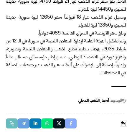
الأحد، بلغ ‏سعر غرام الذهب عيار 21 قيراطاً ‌‏‌‏14750 ليرة ‏سورية جديدة
للمبيع، و14450 ليرة ‏للشراء.‎
وسجل غرام الذهب عيار 18 قيراطاً سعر 12650 ليرة سورية ‏جديدة
للمبيع، و12350 ‏ليرة للشراء.‎
وبلغ سعر الأونصة في السوق العالمية 4089 دولاراً. ‎
وتم تشكيل الهيئة العامة لإدارة المعادن الثمينة في سوريا، في الـ ‌‏12 من
شباط 2025، بهدف تنظيم قطاع الذهب والمعادن الثمينة ‏وتطويره،
وتعزيز دوره في الاقتصاد الوطني، ضمن إطار ‏مؤسساتي مستقل مالياً
وإدارياً، إضافة إلى الإشراف على آلية ‏تسعير الذهب عبر جمعيات الصاغة
في المحافظات.‎
الوسوم:
أسعار الذهب المحلي