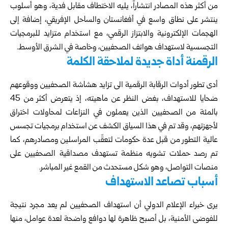
من أكثر هذه المصادر انتشاراً، يليه الاختطاف مقابل فدية، وهو أسلوب
ينتشر على نطاق واسع في أفغانستان والساحل الإفريقي، إضافة إلى
الهجمات الإلكترونية
والابتزاز الرقمي، مع استخدام متزايد للبرمجيات
التجسسية لاستهداف هواتف الصحفيين، وخاصة في الشرق الأوسط.
الرقمنة أداة جديدة لملاحقة الكلمة
أدى تطور أدوات الرقابة الرقمية الى تزايد هشاشة الصحفيين ووقوعهم
ضحايا للاستهداف، بغض النظر عن ماهيته، إذ يتعرض أكثر من 45
بالمئة من الصحفيين الذين يعملون في النزاعات لمحاولات اختراق
لأجهزتهم، وقد تم في هذا السياق الكشف عن استخدام برمجيات تجسس
عالية التطور من قبل عدة حكومات لتعقّب المراسلين ومصادرهم، كما
تم رصد حملات تشويه منظمة تستهدف مصداقية الصحفيين على
منصات التواصل، وهو شكل مستحدث من القمع غير المباشر.
أسباب تصاعد الاستهداف
يرى خبراء الإعلام الدولي أن استهداف الصحفيين لم يعد مجرد نتيجة
للفوضى الأمنية، بل أصبح ظاهرة لها دوافع واضحة لعدة عوامل، منها