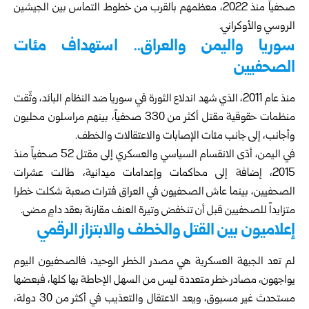
صحفياً منذ 2022، معظمهم بالقرب من خطوط التماس بين الجيشين
الروسي والأوكراني.
سوريا واليمن والعراق.. استهداف مئات
الصحفيين
منذ عام 2011، الذي شهد اندلاع الثورة في سوريا ضد النظام البائد، وثّقت
منظمات حقوقية مقتل أكثر من 330 صحفياً، بينهم مراسلون محليون
وأجانب، إلى جانب مئات الإصابات والاعتقالات والخطف.
في اليمن، أدّى الانقسام السياسي والعسكري إلى مقتل 52 صحفياً منذ
2015، إضافة إلى محاكمات وإعدامات ميدانية، طالت عشرات
الصحفيين، بينما عاش الصحفيون في العراق فترات صعبة شكلت خطرا
متزايداً للصحفيين قبل أن تنخفض وتيرة العنف مقارنة بعقد دامٍ مضى.
إعلاميون بين القتل والخطف والابتزاز الرقمي
لم تعد الجبهة العسكرية هي مصدر الخطر الوحيد، فالصحفيون اليوم
يواجهون، مصادر خطر متعددة ليس من السهل الإحاطة بها كلها، فبعضها
مستحدث غير مسبوق، ويعد الاعتقال والتعذيب في أكثر من 30 دولة،