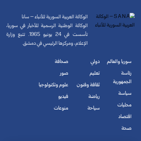
الوكالة العربية السورية للأنباء – سانا
الوكالة الوطنية الرسمية للأخبار في سوريا،
تأسست في 24 يونيو 1965. تتبع وزارة
الإعلام، ومركزها الرئيسي في دمشق.
سوريا والعالم
دولي
صحافة
رئاسة
تعليم
صور
الجمهورية
ثقافة وفنون
علوم وتكنولوجيا
سياسة
رياضة
فيديو
محليات
سياحة
منوعات
اقتصاد
صحة