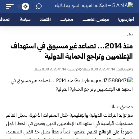
أخبار سوريا
مجلس الشعب
محليات
اقتصاد
سياسة
المحا
دولي
منذ 2014… تصاعد غير مسبوق في استهداف
الإعلاميين وتراجع الحماية الدولية
تاريخ النشر: 2025/11/14 8:09 مساءً
اخر تحديث: 2025/11/14 8:09 مساءً
دمشق-سانا
مع تزايد النزاعات الدولية والإقليمية خلال السنوات الأخيرة، سجّل العالم
مستويات قياسية في استهداف الإعلاميين الذين يقفون في الخط الأول
شهوداً على الوقائع لكنهم يدفعون ثمناً باهظاً يصل حدّ القتل المتعمد،