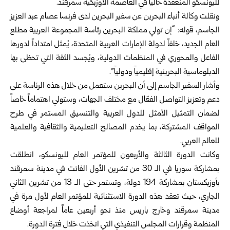
لليونسكو المنعقدة حالياً في العاصمة الأوزبكية سمرقند.
ونقلت وكالة أنباء البحرين عن سفير البحرين لدى فرنسا عصام عبد العزيز
الجاسم، قوله: “إن تولي مملكة البحرين رئاسة المجموعة العربية مطلع
العام الجديد، خلفاً لدولة الإمارات العربية المتحدة، يُمثل امتداداً لدورها
الفاعل والمحوري في المنظمات الدولية، ويُجسد الثقة التي تحظى بها
الدبلوماسية البحرينية إقليمياً ودولياً”.
وأشار السفير الجاسم إلى أن البحرين ستعمل من خلال هذه الرئاسة على
دعم وتعزيز التواصل الفعّال مع مختلف الجهات، وستولي اهتماماً خاصاً
لضمان التمثيل الأمثل للدول العربية والتنسيق المستمر في طرح
المواقف المشتركة، بما يخدم المصالح التعليمية والثقافية والعلمية
للعالم العربي.
وكانت الدورة الثالثة والأربعون للمؤتمر العام لليونسكو، انطلقت
بمشاركة سوريا في الـ 30 من تشرين الأول الفائت في مدينة سمرقند
بأوزبكستان بمشاركة 194 دولة، وتستمر حتى الـ 13 من تشرين الثاني
الجاري، حيث تعقد هذه الدورة الاستثنائية للمؤتمر العام لأول مرة في
مدينة سمرقند وخارج باريس منذ نحو أربعين عاماً لمراجعة أوضاع
المنظمة وقرارات المجلس التنفيذي التي اتخذت خلال فترة الدورة.