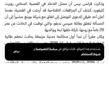
وذكرت فرانس برس أن ممثل الادعاء في القضية المحامي روبرت
كليفورد، كشف أن المرافعات الافتتاحية قد أُرجئت في القضية، بعدما
أعلن أحد طرفي الدعوى التوصّل إلى اتفاق مع شركة بوينغ، مشيراً إلى أن
المسألة تتعلق بعائلة ميرسي نديفو، والتي توفيت في الحادث عن عمر
28 عاماً مع زوجها، تاركة خلفها ابنة ووالديها.
وكان مقرراً أن تبدأ أول محاكمة مدنية مرتبطة بحادث تحطم طائرة
الخطوط الجوية الإثيوبية في آذار 2019، بعد ست دقائق من إقلاعها من
سياسة الخصوصية
باستخدام هذا الموقع ، فإنك توافق على
و
أديس أبابا باتجاه نيروبي، ما أدى إلى مقتل جميع من كانوا على متنها
موافق
شروط الاستخدام
.
وعددهم 157 شخصاً، حيث قدّم أفراد عائلات 155 ضحية دعاوى بين
نيسان 2019 وآذار2021، متهمين بوينغ بالإهمال والتسبب في الوفاة عن
طريق الخطأ.
الوسوم:
تحطم طائرة "737ماكس"
شركة بوينغ للطائرات