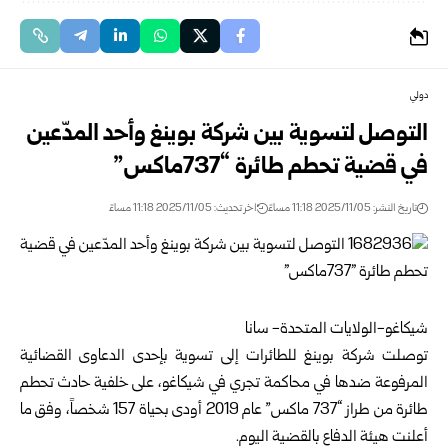
دولي
التوصل لتسوية بين شركة بوينغ وأحد المدّعين
في قضية تحطم طائرة “737ماكس”
تاريخ النشر: 2025/11/05 11:18 مساءً
اخر تحديث: 2025/11/05 11:18 مساءً
شيكاغو-الولايات المتحدة- سانا
توصلت شركة بوينغ للطائرات إلى تسوية بإحدى الدعاوى القضائية
المرفوعة ضدها في محاكمة تجري في شيكاغو، على خلفية حادث تحطم
طائرة من طراز “737 ماكس” عام 2019 أودى بحياة 157 شخصاً، وفق ما
أعلنت هيئة الدفاع بالقضية اليوم.