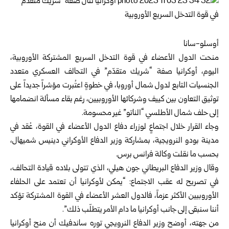
أوسلو-سانا
منحت الدول الأعضاء في قوة التدخل السريع المشتركة الأوروبية،
اليوم، أوكرانيا صفة “شريك متقدّم” في التحالف العسكري متعدد
الجنسيات التابع لدول شمال أوروبا، في خطوةٍ اعتُبرت مؤشراً جديداً على
توثيق التعاون بين كييف وشركائها الأوروبيين، رغم بقاء مسألة انضمامها
إلى حلف شمال الأطلسي “الناتو” غير محسومة.
وجاء القرار خلال اجتماعٍ لوزراء دفاع الدول الأعضاء في القوة، عُقد في
مدينة بودو النرويجية، بمشاركة وزير الدفاع الأوكراني دينيس شميهال،
بحسب ما نقلت وكالة فرانس برس.
وقال وزير الدفاع البريطاني جون هيلي، الذي تتولى بلاده قيادة التحالف،
في تصريح له عقب الاجتماع: “يمكن لأوكرانيا أن تعتمد على الحلفاء
الأوروبيين الأكثر عزماً، فالدول العشر الأعضاء في القوة المشتركة تؤكد
أننا سنبقى إلى جانب أوكرانيا ما دام الأمر يتطلّب ذلك”.
من جهته، أوضح وزير الدفاع النرويجي توره ساندفيك أن منح أوكرانيا