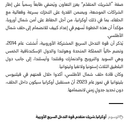
صفة “الشريك المتقدّم” يعزز التعاون ويُضفي طابعاً رسمياً على إطار
الشراكات الموسّعة، ويضمن القدرة على التحرّك بسرعة وفعالية مع
الحلفاء، بما في ذلك أوكرانيا، من أجل الحفاظ على أمن شمال أوروبا،
مؤكداً أن هذه الخطوة تُسهم في إعداد كييف للانضمام إلى حلف شمال
الأطلسي.
يُذكر أن قوة التدخل السريع المشتركة الأوروبية، أُنشئت عام 2014،
وتضم حالياً المملكة المتحدة وهولندا والدول الإسكندنافية الخمس
وهي السويد والنرويج والدنمارك وفنلندا وآيسلندا، إلى جانب دول
البلطيق الثلاث إستونيا ولاتفيا وليتوانيا.
وكان قادة حلف شمال الأطلسي، أكدوا خلال قمتهم في فيلنيوس
بليتوانيا في تموز عام 2023 أنّ مستقبل أوكرانيا سيكون داخل الحلف،
دون تحديد جدولٍ زمني لانضمامها.
الوسوم:
أوكرانيا
شريك متقدم
قوة التدخل السريع الأوربية