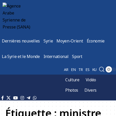
Dernières nouvelles
Syrie
Moyen-Orient
Économie
La Syrie et le Monde
International
Sport
AR
EN
TR
ES
KU
Culture
Vidéo
Photos
Divers
Étiquette :
ministre