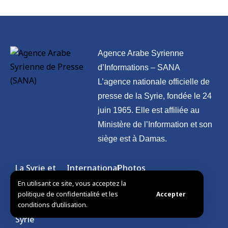
Agence Arabe Syrienne
d’Informations – SANA
L’agence nationale officielle de
presse de la Syrie, fondée le 24
juin 1965. Elle est affiliée au
Ministère de l’Information et son
siège est à Damas.
La Syrie et
International
Photos
le Monde
En utilisant ce site, vous acceptez la
Culture
Vidéo
politique de confidentialité et les
Accepter
Présidence
Sport
Divers
conditions d’utilisation.
Syrie