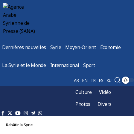
Dernières nouvelles
Syrie
Moyen-Orient
Économie
La Syrie et le Monde
International
Sport
AR
EN
TR
ES
KU
Culture
Vidéo
Photos
Divers
Rebâtir la Syrie