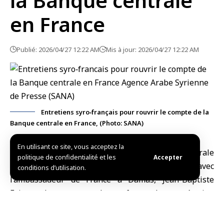
la Banque centrale
en France
Publié: 2026/04/27 12:22 AM
Mis à jour: 2026/04/27 12:22 AM
Entretiens syro‑français pour rouvrir le compte de la
Banque centrale en France, (Photo: SANA)
En utilisant ce site, vous acceptez la
Damas, (SANA)
Le gouverneur de la Banque centrale
politique de confidentialité et les
Accepter
de Syrie
, Abdulkader Husrieh, a discuté avec
conditions d’utilisation.
l’ambassadeur de France à Damas
, Jean-Baptiste
Faivre, des moyens de renforcer la coopération
financière et bancaire entre les deux pays.
La rencontre, tenue à Damas, a porté sur la