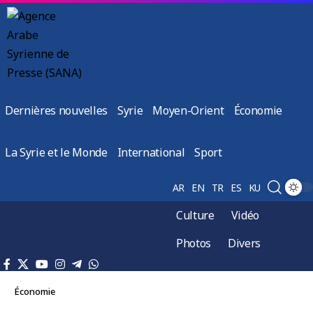
Dernières nouvelles
Syrie
Moyen-Orient
Économie
La Syrie et le Monde
International
Sport
AR
EN
TR
ES
KU
Culture
Vidéo
Photos
Divers
Économie