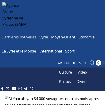
Dernières nouvelles
Syrie
Moyen-Orient
Économie
La Syrie et le Monde
International
Sport
AR
EN
TR
ES
KU
Culture
Vidéo
Photos
Divers