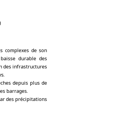
lus complexes de son
 baisse durable des
n des infrastructures
s.
èches depuis plus de
des barrages.
ar des précipitations
nu, mais insuffisant
 enjeux