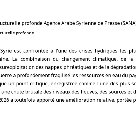
ructurelle profonde
Syrie
est confrontée à l’une des crises hydriques les p
aine. La combinaison du changement climatique, de la
a surexploitation des nappes phréatiques et de la dégradatio
uerre a profondément fragilisé les ressources en eau du pay
ué un point critique, enregistrée comme l’une des plus s
c une chute brutale des niveaux des fleuves, des sources et 
2026 a toutefois apporté une amélioration relative, portée p
ige supérieures aux années précédentes. Un répit bienve
se de nature structurelle.
 : une ressource stratégique à multiples