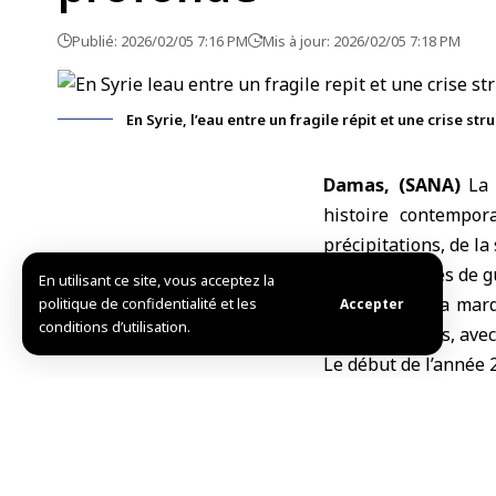
Publié: 2026/02/05 7:16 PM
Mis à jour: 2026/02/05 7:18 PM
En Syrie, l’eau entre un fragile répit et une crise st
Damas, (SANA)
La 
histoire contempor
précipitations, de l
liée aux années de g
En utilisant ce site, vous acceptez la
L’année 2025 a marq
politique de confidentialité et les
Accepter
conditions d’utilisation.
trois décennies, ave
Le début de l’année 
et des chutes de ne
pour inverser une cri
L’eau en Syrie