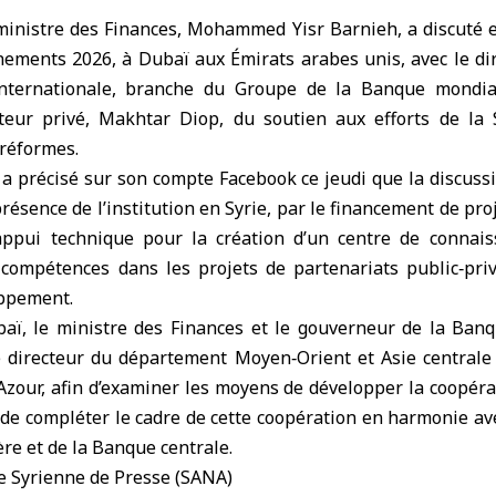
inistre des Finances
, Mohammed Yisr Barnieh, a discuté
nements
2026, à
Dubaï
aux Émirats arabes unis, avec le di
 internationale, branche du Groupe de la
Banque mondia
teur privé, Makhtar Diop, du soutien aux efforts de la 
 réformes.
a précisé sur son compte Facebook ce jeudi que la discussi
résence de l’institution en Syrie, par le financement de proj
appui technique pour la création d’un centre de connais
ompétences dans les projets de partenariats public‑pri
oppement.
aï, le ministre des Finances et le gouverneur de la Banq
e directeur du département Moyen‑Orient et Asie central
 Azour, afin d’examiner les moyens de développer la coopér
t de compléter le cadre de cette coopération en harmonie ave
ère et de la Banque centrale.