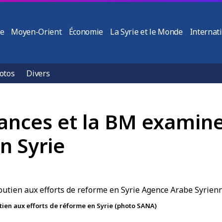
ie
Moyen-Orient
Économie
La Syrie et le Monde
Internat
otos
Divers
nances et la BM examine
n Syrie
tien aux efforts de réforme en Syrie (photo SANA)