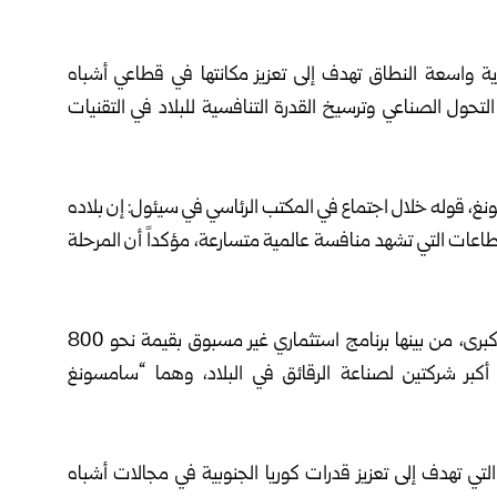
ارية واسعة النطاق تهدف إلى تعزيز مكانتها في قطاعي أشباه
ول الصناعي وترسيخ القدرة التنافسية للبلاد في التقنيات
نغ، قوله خلال اجتماع في المكتب الرئاسي في سيئول: إن بلاده
اعات التي تشهد منافسة عالمية متسارعة، مؤكداً أن المرحلة
جاء الإعلان خلال فعالية كشف فيها عن خطط استثمارية كبرى، من بينها برنامج استثماري غير مسبوق بقيمة نحو 800
ولار أمريكي) تقوده أكبر شركتين لصناعة الرقائق في البلاد، وهما “سامسونغ
لتي تهدف إلى تعزيز قدرات كوريا الجنوبية في مجالات أشباه