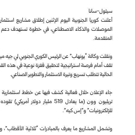
سيئول-سانا
أعلنت كوريا الجنوبية اليوم الإثنين إطلاق مشاريع استثم
الموصلات والذكاء الاصطناعي، في خطوة تستهدف دعم التح
المتقدمة.
ونقلت وكالة “يونهاب” عن الرئيس الكوري الجنوبي لي جيه ميو
تقف أمام فرصة استراتيجية لتحقيق قفزة نوعية في هذه القط
الحالية تتطلب تسريع وتيرة الاستثمار والتطوير الصناعي.
تريليون وون (ما يعادل 519 مليار د
للإلكترونيات” و”إس كيه”.
وتشمل المشاريع ما يعرف بالمبادرات “ثلاثية الأقطاب”، وا