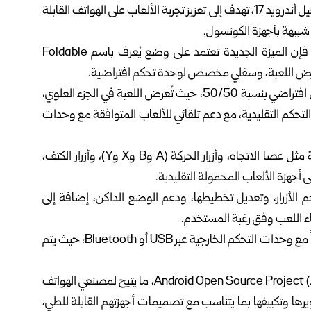
تستعد شركة “غوغل” لإطلاق ميزة جديدة ضمن نظام التشغيل أندرويد 17، تهدف إلى تعزيز تجربة الألعاب على الهواتف القابلة
شبيهة بأجهزة الكونسول.
ووفقاً لما نقله موقع “GSMArena” التقني اليوم الإثنين، فإن الميزة الجديدة تعتمد على وضع يُعرف باسم Foldable
وحسب المعلومات، تعمل الميزة على تقسيم الشاشة بشكل افتراضي بنسبة 50/50، حيث تُعرض اللعبة في الجزء العلوي،
ع التحكم التقليدية، مع دعم تلقائي للألعاب المتوافقة مع وحدات
وتتضمن واجهة التحكم مجموعة كاملة من الأزرار الأساسية مثل عصا الاتجاه، وأزرار الحركة (A وB وX وY)، وأزرار الكتف،
ى أجهزة الألعاب المحمولة التقليدية.
الأزرار، وتعديل تخطيطها، ودعم الوضع الداكن، إضافة إلى
ثناء اللعب وفق رغبة المستخدم.
وأشارت التقارير إلى أن النظام سيكون قادراً على التكيف تلقائياً مع وحدات التحكم الخارجية عبر USB أو Bluetooth، حيث يتم
ومن المتوقع أن يتم دمج هذه الميزة ضمن مشروع Android Open Source Project (AOSP)، ما يتيح لمصنعي الهواتف
ها وتكييفها بما يتناسب مع تصميمات أجهزتهم القابلة للطي،