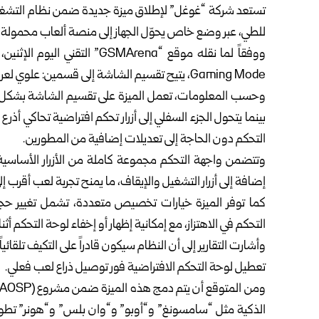
للطي، عبر وضع خاص يحوّل الجهاز إلى منصة ألعاب محمولة 
Gaming Mode، يتيح تقسيم الشاشة إلى قسمين: علوي لعرض اللعبة، وسفلي مخصص لوحدة تحكم افتراضية.
بينما يتحول الجزء السفلي إلى أزرار تحكم افتراضية تحاكي أذر
التحكم دون الحاجة إلى تعديلات إضافية من المطورين.
إضافة إلى أزرار التشغيل والإيقاف، ما يمنح تجربة لعب أقرب إل
كما توفر الميزة خيارات تخصيص متعددة، تشمل تغيير حجم 
التحكم في الاهتزاز، مع إمكانية إظهار أو إخفاء لوحة التحكم أ
تعطيل لوحة التحكم الافتراضية فور توصيل ذراع لعب فعلي.
الذكية مثل “سامسونغ” و“أوبو” و“وان بلس” و“هونر” تطوير