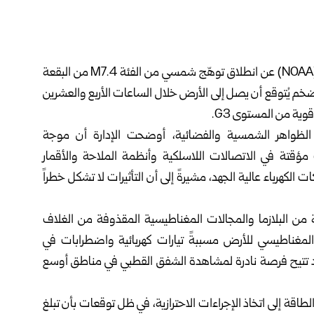
أعلنت الإدارة الوطنية للمحيطات والغلاف الجوي الأمريكية (NOAA) عن انطلاق توهّج شمسي من الفئة M7.4 من البقعة
لي إكليلي ضخم يُتوقع أن يصل إلى الأرض خلال الساعات الأربع والعشرين
وية من المستوى G3.
spacew المتخصص في الظواهر الشمسية والفضائية، أوضحت الإدارة أن موجة
قتة في الاتصالات اللاسلكية وأنظمة الملاحة والأقمار
كهرباء عالية الجهد، مشيرةً إلى أن التأثيرات لا تشكل خطراً
 من البلازما والمجالات المغناطيسية المقذوفة من الغلاف
لمغناطيسي للأرض مسببةً تيارات كهربائية واضطرابات في
 قد تتيح فرصة نادرة لمشاهدة الشفق القطبي في مناطق أوسع
قة إلى اتخاذ الإجراءات الاحترازية، في ظل توقعات بأن تبلغ