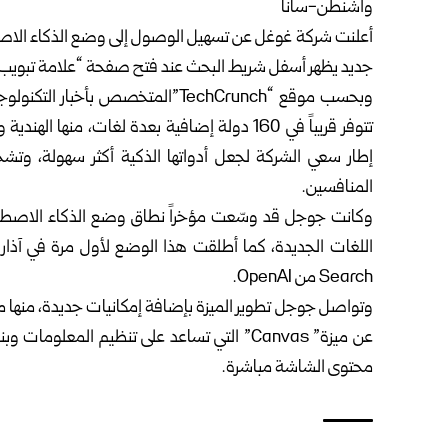
واشنطن-سانا
جديد يظهر أسفل شريط البحث عند فتح صفحة “علامة تبويب
وبحسب موقع “TechCrunch”المتخصص بأخ
تتوفر قريباً في 160 دولة إضافية بعدة لغات، منها
إطار سعي الشركة لجعل أدواتها الذكية أكثر سهولة، وتشج
المنافسين.
Search من OpenAI.
وتواصل جوجل تطوير الميزة بإضافة إمكانيات جديدة، منها م
محتوى الشاشة مباشرة.