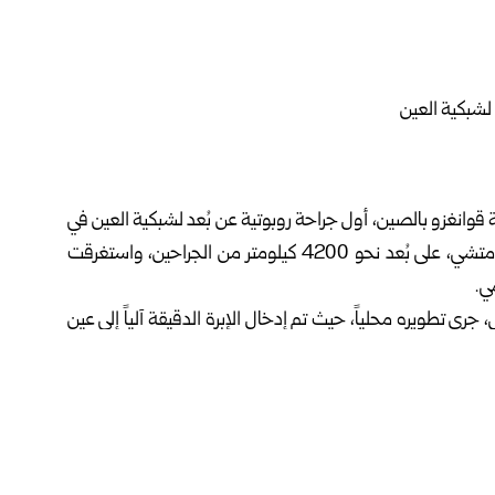
انغزو بالصين، أول جراحة روبوتية عن بُعد لشبكية العين في
العالم، تضمنت حقن دواء في عين مريض بمشفى في أورومتشي، على بُعد نحو 4200 كيلومتر من الجراحين، واستغرقت
جرى تطويره محلياً، حيث تم إدخال الإبرة الدقيقة آلياً إلى عين
صابة وإعطاء الدواء بدقة متناهية تحت الشبكية.
د تؤدي إلى العمى، كما يمكّن المرضى في المناطق النائية من
ليين.
شان” لطب العيون في الجامعة، مؤكداً أن نجاحها يشكّل خطوة
ء الاصطناعي في الرعاية الصحية، وخاصة في المناطق البعيدة