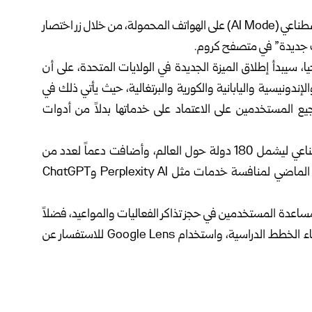
أعلنت شركة غوغل عن تسهيل الوصول إلى وضع الذكاء الاصطناعي (AI Mode) على الهواتف المحمولة، من خلال زر اختصار
 جديدة” في متصفح كروم.
بار التكنولوجيا، سيبدأ إطلاق الميزة الجديدة في الولايات المتحدة، على أن
 الهندية والإندونيسية واليابانية والكورية والبرتغالية، حيث يأتي ذلك في
يع المستخدمين على الاعتماد على خدماتها بدلاً من أدوات
وكانت جوجل قد وسّعت مؤخراً نطاق وضع الذكاء الاصطناعي ليشمل 180 دولة حول العالم، وأضافت دعماً لعدد من
اللغات الجديدة، كما أطلقت هذا الوضع لأول مرة في آذار الماضي لمنافسة خدمات مثل Perplexity AI وChatGPT
ساعدة المستخدمين في حجز تذاكر الفعاليات والمواعيد، فضلاً
عن ميزة” Canvas” التي تساعد على تنظيم المعلومات وبناء الخطط الدراسية، واستخدام Google Lens للاستفسار عن