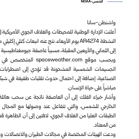
الشمس-NOAA
واشنطن-سانا
النشطة AR4274 يوم الأربعاء، نتج عنه انبعاث كت
إلى الثماني والأربعين المقبلة، مسبباً عاصفة جيومغناطيسية ق
وبحسب موقع eather.com
الجسيمات الشمسية المشحونة قد تؤدي إلى اضطرابات مؤ
الصناعية، إضافة إلى احتمال حدوث تقلبات طفيفة في شبكات ال
مباشراً على حياة الإنسان.
وأشار خبراء الفلك إلى أن العاصفة ناتجة عن سحب هائلة
الخارجي للشمس، والتي تتفاعل عند وصولها مع المجال ا
الطبقات العليا من الغلاف الجوي، لافتين إلى أن الظاهرة
من المعتاد.
ودعت الهيئات المختصة في مجالات الطيران والاتصالات والطا