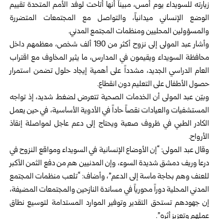
زيارته للسويداء يوم أمس، مبيناً أنها أتاحت لوفد الأمم المتحدة تقييم
الوضع الإنساني ميدانياً، والتواصل مع المجتمعات المتضررة
والمسؤولين المحليين ومنظمات المجتمع المدني.
وأشار عبد المولى إلى نزوح أكثر من 190 ألف شخص، معظمهم داخل
محافظة السويداء ويقيمون في المدارس، ما يثير المخاوف مع اقتراب
العام الدراسي الجديد، مشدداً على أهمية إيجاد حلول تضمن استمرار
حصول الأطفال على التعليم دون انقطاع.
وبيّن عبد المولى أن الخدمات الصحية تتعرض لضغط شديد، إذ تواجه
المستشفيات والعيادات نقصاً حاداً في الأدوية الأساسية، في حين يعمل
الكادر الطبي في ظروف صعبة ويحتاج إلى دعم عاجل لمواصلة إنقاذ
الأرواح.
وقال عبد المولى: “إن الأوضاع الإنسانية في السويداء ومواقع النزوح في
درعا وريف دمشق شديدة السوء، وإن المدنيين هم من دفع الثمن الأكبر
للعنف وهم بحاجة ماسة إلى الدعم”، وأضاف: “تلعب منظمات المجتمع
المدني المحلية دوراً محورياً في مساندة النازحين والمجتمعات المضيفة،
إن جهودهم تستحق التقدير وتوفير الموارد المستدامة لتوسيع نطاق
عملهم وتعزيز أثره”.