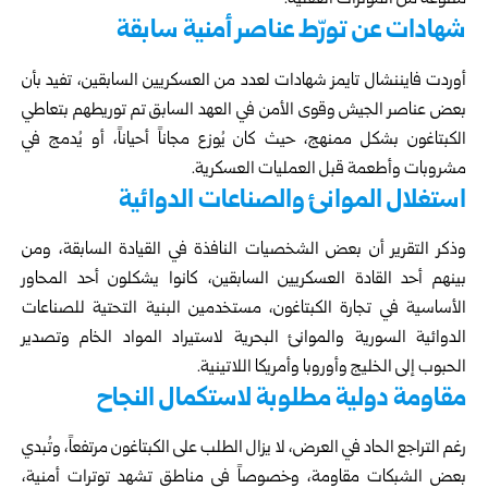
متنوعة من المؤثرات العقلية.
شهادات عن تورّط عناصر أمنية سابقة
أوردت فايننشال تايمز شهادات لعدد من العسكريين السابقين، تفيد بأن
بعض عناصر الجيش وقوى الأمن في العهد السابق تم توريطهم بتعاطي
الكبتاغون بشكل ممنهج، حيث كان يُوزع مجاناً أحياناً، أو يُدمج في
مشروبات وأطعمة قبل العمليات العسكرية.
استغلال الموانئ والصناعات الدوائية
وذكر التقرير أن بعض الشخصيات النافذة في القيادة السابقة، ومن
بينهم أحد القادة العسكريين السابقين، كانوا يشكلون أحد المحاور
الأساسية في تجارة الكبتاغون، مستخدمين البنية التحتية للصناعات
الدوائية السورية والموانئ البحرية لاستيراد المواد الخام وتصدير
الحبوب إلى الخليج وأوروبا وأمريكا اللاتينية.
مقاومة دولية مطلوبة لاستكمال النجاح
رغم التراجع الحاد في العرض، لا يزال الطلب على الكبتاغون مرتفعاً، وتُبدي
بعض الشبكات مقاومة، وخصوصاً في مناطق تشهد توترات أمنية،