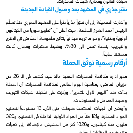
سيادة القانون ومحاربة شبكات المخدرات.
تغيّر جذري في المشهد بعد وصول القيادة الجديدة
وأشارت الصحيفة إلى أن تغيّراً جذرياً طرأ على المشهد السوري منذ تسلّم
الرئيس أحمد الشرع السلطة، حيث أعلن أن “تطهير سوريا من الكبتاغون
أولوية وطنية”، وهو ما ترجم ميدانياً بنتائج ملموسة: انخفاض في الإنتاج
والتهريب بنسبة تصل إلى 80%، وضبط مختبرات ومخازن كانت
محصّنة سابقاً.
أرقام رسمية توثّق الحملة
مدير إدارة مكافحة المخدرات، العميد خالد عيد، كشف في الـ 26 من
حزيران الماضي، بمناسبة اليوم العالمي لمكافحة المخدرات، أن الحملة
بدأت منذ “اليوم الأول للتحرير”، وركّزت على تفكيك شبكات التهريب
وضبط المعامل والمستودعات.
وأوضح أن الجهات المختصة ضبطت حتى الآن، 13 مستودعاً لتصنيع
المواد المخدّرة، و121 طناً من المواد الأولية الداخلة في التصنيع، و320
مليون حبة كبتاغون، و1826 كغ من الحشيش، بالإضافة إلى كميات