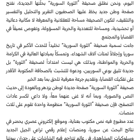
اليوم، ونحن نطلق صحيفة “الثورة السورية” بحلّتها الجديدة، نفتح
صفحة وطن جديد يخطّ عليها الصحفيون التقرير والتحليل والتفسير
والتثقيف، لتكون الصحيفة مساحة للعقلانية والمعرفة لا مكانية دعائية
أو تحشيدية، ومساحة للتعددية والحرية المسؤولة، وتغوص عميقاً في
القضايا والمجتمع.
جاءت تسمية صحيفة “الثورة السورية” تخليداً للحدث الأكبر في تاريخ
سوريا وإجلالاً لمئات آلاف الشهداء، وتمسكاً بمبادئها العالية في الكرامة
والحرية والمواطنة، وبذلك هي ليست امتداداً لصحيفة “الثورة” بل
جديدة تليق بوعي السوريين، ودعوة للتشبث بالصحافة المكتوبة الأقدر
على تفكيك القضايا، وتقديم جرعة معرفية تلحق بما بعد الخبر.
صحيفة “الثورة السورية” صفحة جديدة لوطن يزدهر وبالعودة إلى حديث
النص والصورة، وبما أنه لا غنى عنهما معاً، ولا داعي لكسر عادات
التصفح، فإن صحيفة “الثورة السورية” منظومة واحدة تقوم على ثلاث
منصات.
عدد مطبوع فيه نص مكتوب بعناية، وموقع إلكتروني عصري يحضر في
نتائج البحث عن سوريا، ومنصات إعلام رقمي تراعي الجيل الجديد
وسلوكيات المشاهدة، في عالمٍ تتزاحم فيه الشاشات على جدران بيوتنا