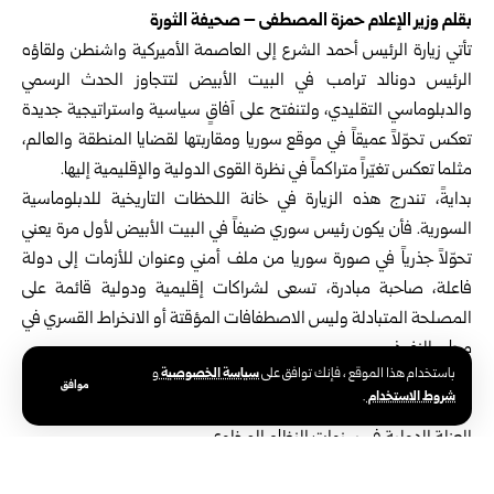
بقلم وزير الإعلام حمزة المصطفى – صحيفة الثورة
تأتي زيارة الرئيس أحمد الشرع إلى العاصمة الأميركية واشنطن ولقاؤه
الرئيس دونالد ترامب في البيت الأبيض لتتجاوز الحدث الرسمي
والدبلوماسي التقليدي، ولتنفتح على آفاقٍ سياسية واستراتيجية جديدة
تعكس تحوّلاً عميقاً في موقع سوريا ومقاربتها لقضايا المنطقة والعالم،
مثلما تعكس تغيّراً متراكماً في نظرة القوى الدولية والإقليمية إليها.
بدايةً، تندرج هذه الزيارة في خانة اللحظات التاريخية للدبلوماسية
السورية. فأن يكون رئيس سوري ضيفاً في البيت الأبيض لأول مرة يعني
تحوّلاً جذرياً في صورة سوريا من ملف أمني وعنوان للأزمات إلى دولة
فاعلة، صاحبة مبادرة، تسعى لشراكات إقليمية ودولية قائمة على
المصلحة المتبادلة وليس الاصطفافات المؤقتة أو الانخراط القسري في
محاور النفوذ.
سياسة الخصوصية
باستخدام هذا الموقع ، فإنك توافق على
و
القراءة الأهم لذلك هي أن مسار الدبلوماسية السورية استطاع، وفي
موافق
شروط الاستخدام
.
وقت قصير، أن ينجز تحولاً إيجابياً ذا ديمومة يختلف تماماً عما كانت عليه
العزلة الدولية في سنوات النظام المخلوع.
أما جوهر الرسالة، فيتمثل بأن سوريا الجديدة تتحرك بعقل استراتيجي لا