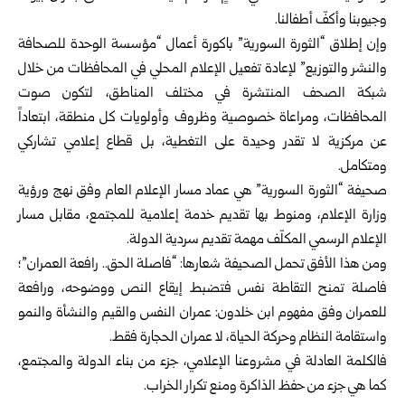
وجيوبنا وأكفّ أطفالنا.
وإن إطلاق “الثورة السورية” باكورة أعمال “مؤسسة الوحدة للصحافة
والنشر والتوزيع” لإعادة تفعيل الإعلام المحلي في المحافظات من خلال
شبكة الصحف المنتشرة في مختلف المناطق، لتكون صوت
المحافظات، ومراعاة خصوصية وظروف وأولويات كل منطقة، ابتعاداً
عن مركزية لا تقدر وحيدة على التغطية، بل قطاع إعلامي تشاركي
ومتكامل.
صحيفة “الثورة السورية” هي عماد مسار الإعلام العام وفق نهج ورؤية
وزارة الإعلام، ومنوط بها تقديم خدمة إعلامية للمجتمع، مقابل مسار
الإعلام الرسمي المكلّف مهمة تقديم سردية الدولة.
ومن هذا الأفق تحمل الصحيفة شعارها: “فاصلة الحق.. رافعة العمران”؛
فاصلة تمنح التقاطة نفس فتضبط إيقاع النص ووضوحه، ورافعة
للعمران وفق مفهوم ابن خلدون: عمران النفس والقيم والنشأة والنمو
واستقامة النظام وحركة الحياة، لا عمران الحجارة فقط.
فالكلمة العادلة في مشروعنا الإعلامي، جزء من بناء الدولة والمجتمع،
كما هي جزء من حفظ الذاكرة ومنع تكرار الخراب.