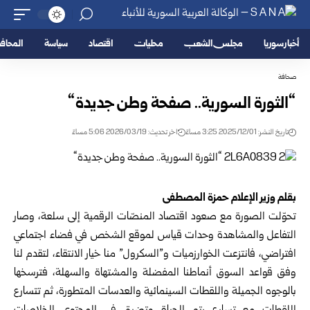
أخبار سوريا
مجلس الشعب
محليات
اقتصاد
سياسة
المحا
صحافة
“الثورة السورية.. صفحة وطن جديدة“
تاريخ النشر: 2025/12/01 3:25 مساءً
اخر تحديث: 2026/03/19 5:06 مساءً
بقلم وزير الإعلام حمزة المصطفى
تحوّلت الصورة مع صعود اقتصاد المنصّات الرقمية إلى سلعة، وصار
التفاعل والمشاهدة وحدات قياس لموقع الشخص في فضاء اجتماعي
افتراضي، فانتزعت الخوارزميات و”السكرول” منا خيار الانتقاء، لتقدم لنا
وفق قواعد السوق أنماطنا المفضلة والمشتهاة والسهلة، فترسخها
بالوجوه الجميلة واللقطات السينمائية والعدسات المتطورة، ثم تتسارع