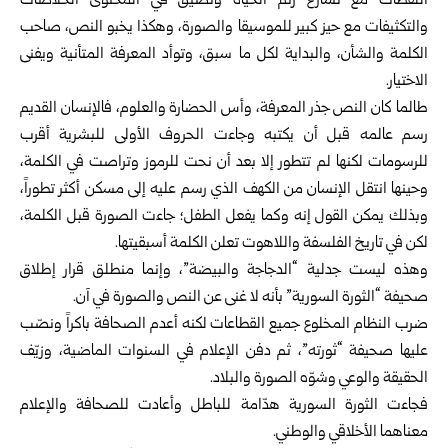
اللقطات مع تسارع رتم الحياة وتضيق في المحتوى الخلاصات
والتكثيفات مع حيز كبير للموسيقا والصورة، وهكذا يخبو النص، صاحب
الكلمة والشأن، والبداية لكل ما سبق، وتوأد المعرفة المتأنية ويفنى
الاختيار.
طالما كان النص جذر المعرفة، وأس الحضارة والعلوم، فالإنسان القديم
رسم عالمه قبل أن يكتبه وجاءت الحروف الأولى للبشرية أقرب
للرسومات لكنها لم تتطور إلا بعد أن نحت للرموز وتراصت في الكلمة،
وحينها انتقل الإنسان من الكهف الذي رسم عليه إلى مسكن أكثر تطوراً،
وبذلك يمكن القول إنه وكما يفعل الطفل؛ جاءت الصورة قبل الكلمة،
لكن في تاريخ الفلسفة واللاهوت تعلن الكلمة أسبقيتها.
وهذه ليست جدلية “الدجاجة والبيضة”، وإنما منطلق قرار إطلاق
صحيفة “الثورة السورية” بأنه لا غنى عن النص والصورة في آن.
ضرب النظام المخلوع جميع القطاعات لكنه أعدم الصحافة باكراً ونصّب
عليها صحيفة “ثورته”، ثم دفن الإعلام في السنوات الماضية، وزيّف
الحقيقة والوعي وشوّه الصورة والبلاد.
فجاءت الثورة السورية هدّامة للباطل وأعادت للصحافة والإعلام
معناهما الأخلاقي والوطني.