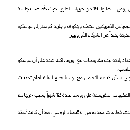
تزامنت هذه التطورات مع قمة الاتحاد الأوروبي في بروكسل يومي الـ 18 والـ19 من حزيران الجاري، حيث خُصصت جلسة
بعوثين الأمريكيين ستيف ويتكوف وجاريد كوشنر إلى موسكو،
ردة بعيداً عن الشركاء الأوروبيين.
عداد بلاده لبدء مفاوضات مع أوروبا، لكنه شدد على أن موسكو
مناسب.
وروبي بشأن كيفية التعامل مع روسيا يضع القارة أمام تحديات
وكان قادة الاتحاد الأوروبي اتفقوا يوم الخميس، على تمديد العقوبات المفروضة على روسيا لمدة 12 شهراً بسبب حربها مع
هدف قطاعات محددة من الاقتصاد الروسي، بعد أن كانت تُجدّد