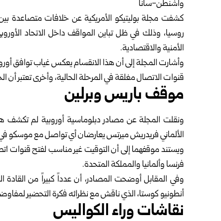
واشنطن-سانا
كشفت مجلة بوليتيكو الأمريكية عن خلافات متصاعدة بين ال
روسيا، وذلك في ظل تباين المواقف داخل الاتحاد الأوروبي 
الأمنية والاقتصادية.
وأشارت المجلة إلى أن هذا الانقسام يعكس غياب توافق أورو
قنوات الاتصال مغلقة في المرحلة الحالية، وأخرى تعتبر أن الحو
موقف باريس وبرلين
ونقلت المجلة عن مصادر دبلوماسية أوروبية لم تكشف هويت
الألماني فريدريش ميرتس يعارضان أي تواصل مع موسكو في 
ويستند موقفهما إلى أن التوقيت غير مناسب لفتح قنوات اتص
فرنسا وألمانيا والمملكة المتحدة.
وفي المقابل أوضحت المصادر، أن عدداً كبيراً من القادة الأ
أنطونيو كوستا، الذي ناقش مع نظرائه فكرة التحضير لمفاوض
نقاشات وراء الكواليس