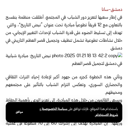
دمشق-سانا
في إطار سعيها لتعزيز دور الشباب في المجتمع، أطلقت منظمة بنفسج
بالتعاون مع 12 فريقاً تطوعياً
مبادرة تحت عنوان “نبض التاريخ”، والتي
تهدف إلى تسليط الضوء على قدرة الشباب لإحداث التغيير الإيجابي، من
خلال نشاطات تطوعية تشمل تنظيف وتجميل قصر العظم التاريخي في
دمشق.
وتأتي هذه الخطوة كجزء من جهود أكبر لإعادة إحياء التراث الثقافي
والحضاري السوري، وتعكس التزام الشباب بالتأثير على مجتمعهم
ومحيطهم.
ويسعى القائمون من خلال هذه المبادرة، إلى تعزيز الوعي بأهمية الحفاظ
على التراث الثقافي كجزء من الهوية الوطنية.
سياسة الخصوصية
باستخدام هذا الموقع ، فإنك توافق على
و
موافق
شروط الاستخدام
.
وعن فكرة المبادرة يقول علاء يحيى، منسق منظمة بنفسج في دمشق
وريفها: “إن المبادرة تهدف إلى إشراك 60 إلى 70 متطوعاً في عملية