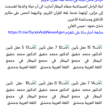
الراحل عاش حياته في خدمة لغة القرآن الكريم
ابنة الراحل الصيدلانية صفاء البيطار أشارت الى أن حياة والدها انقسمت
إلى جزأين، أولهما خدمة لغة القرآن الكريم، وثانيهما الحض على مكارم
الأخلاق ومساعدة الآخرين.
شذى حمود -ميس العاني
متابعة أخبار سانا على تلغرام https://t.me/SyrianArabNewsAgen