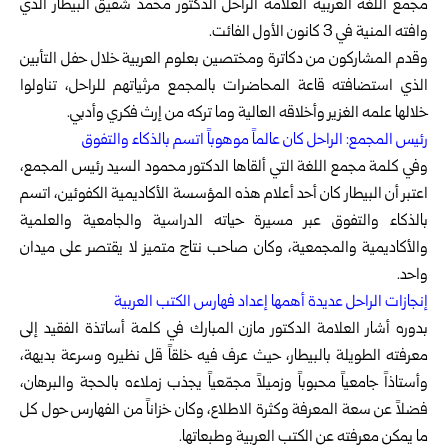
مجمع اللغة العربية العلامة الراحل الدكتور محمد شفيق البيطار الذي
وافته المنية في 3 كانون الأول الفائت.
وقدم المشاركون من دكاترة ومختصين بعلوم العربية خلال حفل التأبين
الذي استضافته قاعة المحاضرات بالمجمع مرثياتهم للراحل، تناولوا
خلالها علمه الغزير وأخلاقه العالية وما تركه من إرث فكري وأدبي.
رئيس المجمع: الراحل كان عالماً موهوباً اتسم بالذكاء والتفوق
وفي كلمة مجمع اللغة التي ألقاها الدكتور محمود السيد رئيس المجمع،
اعتبر أن البيطار كان أحد أعلام هذه المؤسسة الأكاديمية الكفوئين، اتسم
بالذكاء والتفوق عبر مسيرة حياته الدراسية والجامعية والعلمية
والأكاديمية والمجمعية، وكان صاحب نتاج متميز لا يقتصر على ميدان
واحد.
إنجازات الراحل عديدة أهمها إعداد فهارس الكتب العربية
بدوره أشار العلامة الدكتور مازن المبارك في كلمة أساتذة الفقيد إلى
معرفته الطويلة بالبيطار، حيث عرف فيه خلقاً قل نظيره وسرعة بديهة،
وأستاذاً جامعياً محبوباً وزميلاً مجمّعياً يجذب زملاءه بالحجة والبرهان،
فضلاً عن سعة المعرفة وكثرة الاطلاع، وكان خزاناً من الفهارس حول كل
ما يمكن معرفته عن الكتب العربية وطبعاتها.