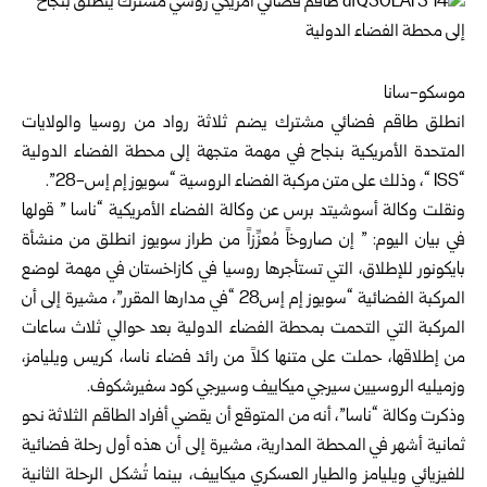
موسكو-سانا
انطلق طاقم فضائي مشترك يضم ثلاثة رواد من روسيا والولايات
المتحدة الأمريكية بنجاح في مهمة متجهة إلى محطة الفضاء الدولية
“ISS “، وذلك على متن مركبة الفضاء الروسية “سويوز إم إس-28”.
ونقلت وكالة أسوشيتد برس عن وكالة الفضاء الأمريكية “ناسا ” قولها
في بيان اليوم: ” إن صاروخاً مُعزِّزاً من طراز سويوز انطلق من منشأة
بايكونور للإطلاق، التي تستأجرها روسيا في كازاخستان في مهمة لوضع
المركبة الفضائية “سويوز إم إس28 “في مدارها المقرر”، مشيرة إلى أن
المركبة التي التحمت بمحطة الفضاء الدولية بعد حوالي ثلاث ساعات
من إطلاقها، حملت على متنها كلاً من رائد فضاء ناسا، كريس ويليامز،
وزميليه الروسيين سيرجي ميكاييف وسيرجي كود سفيرشكوف.
وذكرت وكالة “ناسا”، أنه من المتوقع أن يقضي أفراد الطاقم الثلاثة نحو
ثمانية أشهر في المحطة المدارية، مشيرة إلى أن هذه أول رحلة فضائية
للفيزيائي ويليامز والطيار العسكري ميكاييف، بينما تُشكل الرحلة الثانية