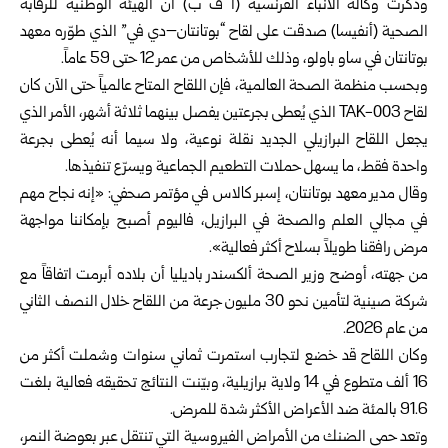
وذكرت وكالة الأنباء الفرنسية (أ ف ب) أن الهيئة الوطنية للرقابة
الصحية (أنفيسا) صدقت على لقاح “بوتانتان–دي في” الذي طوّره معهد
بوتانتان في ساو باولو، وذلك للأشخاص من عمر 12 حتى 59 عاماً.
وبحسب منظمة الصحة العالمية، فإن اللقاح المتاح عالمياً حتى الآن كان
لقاح TAK-003 الذي يُعطى بجرعتين يفصل بينهما ثلاثة أشهر، الأمر الذي
يجعل اللقاح البرازيلي الجديد نقلة نوعية، ولا سيما أنه يُعطى بجرعة
واحدة فقط، ما يسهل حملات التطعيم الجماعية ويسرّع تنفيذها.
وقال مدير معهد بوتانتان، إسبر كالاس في مؤتمر صحفي: «إنه نجاح مهم
في مجالي العلم والصحة في البرازيل، فاليوم أصبح بإمكاننا مواجهة
مرض رافقنا طويلاً بسلاح أكثر فعالية».
من جهته، أوضح وزير الصحة ألكسندر باديليا أن بلاده أبرمت اتفاقاً مع
شركة صينية لتأمين نحو 30 مليون جرعة من اللقاح خلال النصف الثاني
من عام 2026.
وكان اللقاح قد خضع لتجارب استمرت ثماني سنوات وشملت أكثر من
16 ألف متطوع في 14 ولاية برازيلية، وبيّنت النتائج تحقيقه فعالية بلغت
91.6 بالمئة ضد الأعراض الأكثر شدة للمرض.
وتعد حمى الضنك من الأمراض الفيروسية التي تنتقل عبر بعوضة النمر،