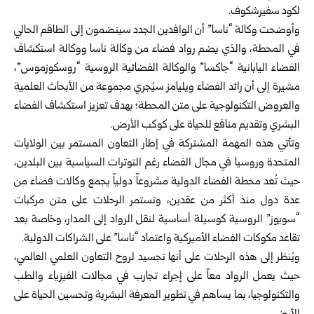
لكود سفيرشكوف.
وأوضحت وكالة “ناسا” أن الوافدين الجدد سينضمون إلى الطاقم الحالي
في المحطة، والذي يضم رواد فضاء من وكالة ناسا ووكالة استكشاف
الفضاء اليابانية “جاكسا” والوكالة الفضائية الروسية “روسكوزموس”،
مشيرة إلى أن رائد الفضاء ويليامز سيُجري مجموعة من الأبحاث العلمية
والعروض التكنولوجية على متن المحطة؛ بهدف تعزيز استكشاف الفضاء
البشري وتقديم منافع للحياة على كوكب الأرض.
وتأتي هذه المهمة المشتركة في إطار التعاون المستمر بين الولايات
المتحدة وروسيا في مجال الفضاء رغم التوترات السياسية بين البلدين،
حيث تُعد محطة الفضاء الدولية مشروعاً دولياً يجمع وكالات فضاء من
عدة دول منذ أكثر من عقدين، وتستمر الرحلات على متن مركبات
“سويوز” الروسية كوسيلة أساسية لنقل الرواد إلى المدار، وخاصة بعد
تقاعد مكوكات الفضاء الأميركية واعتماد “ناسا” على الشراكات الدولية.
ويُنظر إلى هذه الرحلات على أنها تجسيد لروح التعاون العلمي العالمي،
حيث يعمل الرواد معاً على إجراء تجارب في مجالات الفيزياء والطب
والتكنولوجيا، بما يساهم في تطوير المعرفة البشرية وتحسين الحياة على