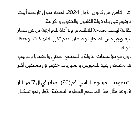
أكدت الهيئة الوطنية للعدالة الانتقالية أن السوريين شهدوا في الثامن من كانون الأول 2024، لحظة تحول تاريخية أنهت
 يقوم على بناء دولة القانون والحقوق والكرامة.
لانتقالية ليست مساحة للانقسام، ولا أداة للمواجهة بل هي مسار
 وجبر ضرر الضحايا، وضمان عدم تكرار الانتهاكات، وحفظ
دولة.
لتعاون مع مؤسسات الدولة والمجتمع المدني والضحايا وذويهم،
اف مجتمعي يعيد للسوريين والسوريات حقهم في مستقبل أكثر
تجدر الإشارة إلى أن الهيئة الوطنية للعدالة الانتقالية قد تأسست بموجب المرسوم الرئاسي رقم (20) الصادر في ال 17 من أيار
ة، وقد مثّل هذا المرسوم الخطوة التنفيذية الأولى نحو تشكيل