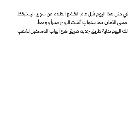
مثل هذا اليوم قبل عام، انقشع الظلام عن
سوريا
، ليستيقظ
عنى الأمان، بعد سنواتٍ أثقلت الروح صبراً ووجعاً.
 ذلك اليوم بداية طريق جديد، طريق فتح أبواب المستقبل لشعبٍ
مام تضحيات شهدائنا وجرحانا، ونمضي بثقةٍ نحو الغد، فما صُنِع
كتمل إلا بعملٍ صادق يبني دولة تشبه أبناءها.. أقوياء، نقيين،
تي عادت إلى الحياة، لتمسح عن قلبها غبار السنوات، وتنهض من
نتصار الثورة السورية، في مسيرات حاشدة، تأكيداً على القيم
 وتضحياتهم خلال السنوات الماضية، وتطلعهم لبناء سوريا