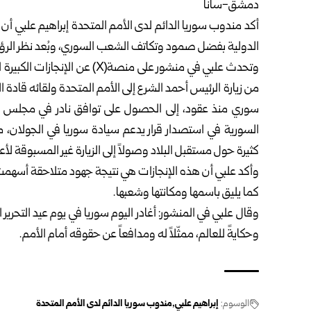
دمشق-سانا
أكد مندوب سوريا الدائم لدى الأمم المتحدة إبراهيم علبي أ
الدولية بفضل صمود وتكاتف الشعب السوري، وبُعد نظر الرؤية
وتحدث علبي في منشور على منصة(
من زيارة الرئيس أحمد الشرع إلى الأمم المتحدة ولقائه قاد
سوري منذ عقود، إلى الحصول على توافق نادر في مجلس ال
السورية في استصدار قرار يدعم سيادة سوريا في الجولان، م
كثيرة حول مستقبل البلاد وصولاً إلى الزيارة غير المسبوقة ل
وأكد علبي أن هذه الإنجازات هي نتيجة جهود متلاحقة أسهمت 
كما يليق باسمها ومكانتها وشعبها.
وقال علبي في المنشور: أغادر اليوم سوريا في يوم عيد التحري
وحكايةً للعالم، ممثّلاً له ومدافعاً عن حقوقه أمام الأمم.
الوسوم:
إبراهيم علبي
مندوب سوريا الدائم لدى الأمم المتحدة