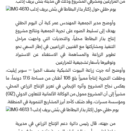
من المزارعين ومشرفي المشروع وذلك في مدينة بنّش بريف إدلب.
وأوضح مدير الجمعية المهندس عمر كبة أن اليوم الحقلي
يهدف إلى تسليط الضوء على تجربة الجمعية ونتائج مشروع
إنتاج بذار البطاطا محلياً، والتحديات التي واجهت مراحل
التنفيذ ومشاركتها مع الفنيين الزراعيين في إطار السعي نحو
تطوير الزراعة والمساهمة في الاستغناء عن الاستيراد
وتوفيرها بأسعار تشجيعية للمزارعين.
وأوضح أنه جرت زراعة البيوت الشبكية بصنف الجيرا – سوبر إيليت،
وحققت التجربة إنتاجاً مميزاً بلغ 108 أطنان من مساحة 17.6 دونماً، ما
يعكس نجاح المشروع وأثره الإيجابي في تعزيز الإنتاج الزراعي المحلي،
مشيراً إلى أن المشروع ممول من الوكالة الألمانية للتعاون الدولي (GIZ)
ومؤسسة مسرات، وقد صُنّف كأحد أبرز المشاريع التنموية في المنطقة.
من جهته، قال رئيس دائرة دعم الإنتاج الزراعي في مديرية