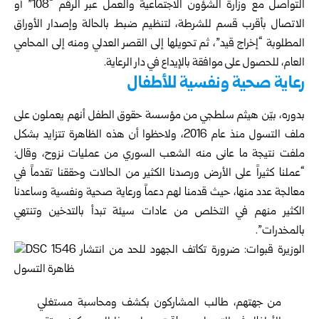
التواصل مع وزارة الشؤون الاجتماعية والعمل عبر الرقم “108” أو
الاتصال بأقرب قسم للشرطة، لتنظيم ضبط بالحالة وإصدار الأوراق
المطلوبة “إخراج قيد”، ثم تحويلها إلى القصر العدلي ومنه إلى المحامي
العام، للحصول على موافقة بالإيداع في دار الرعاية.
رعاية صحية ونفسية للأطفال
بدوره، بيّن هيثم سلطجي من مؤسسة حقوق الطفل أنهم يعملون على
ملف التسول منذ عام 2016، ولاحظوا أن هذه الظاهرة تتزايد بشكل
ملفت نتيجة ما عانى منه الشعب السوري من عمليات نزوح، وقال:
“عملنا كثيراً على الأرض ورصدنا الكثير من الحالات وحققنا تقدماً في
معالجة عدد منها، حيث قدمنا لهم دعماً ورعاية صحية ونفسية وساعدنا
الكثير منهم في التخلص من عادات سيئة تبدأ بالتدخين وتنتهي
بالمخدرات”.
من جهتهم، طالب المشاركون بكشف ومحاسبة مستغلي