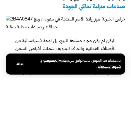
صناعات منزلية تحاكي الجودة
الركن لم يكن مجرد مساحة للبيع، بل لوحة فسيفسائية من
الأصناف الغذائية والحرف اليدوية، شملت أقراص السمن
البقري، المسخن بزيت الزيتون، الفاهيتا، الزعتر والمخللات،
سياسة الخصوصية
باستخدام هذا الموقع ، فإنك توافق على
و
إلى جانب أعمال التريكو والتطريز والكروشيه، جميعها نُفذت
موافق
شروط الاستخدام
.
بأيدي الأسر المستفيدة من الجمعية، بعد تلقيهم تدريبات
متخصصة، لتعود عوائدها المالية بالكامل إليهم، في خطوة
تعزز التمكين الاقتصادي والاجتماعي.
المرأة في قلب التنمية
رئيسة مجلس إدارة الجمعية، السيدة غادة خلوف، أكدت في تصريح
لمراسل سانا أن مشاركة “خزامى” تنسجم مع أهدافها منذ تأسيسها عام
2021، في دعم الأسر المحتاجة صحياً وتعليمياً واقتصادياً، وأوضحت أن