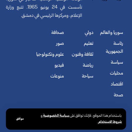
تأسست في 24 يونيو 1965. تتبع وزارة
الإعلام، ومركزها الرئيسي في دمشق.
سوريا والعالم
دولي
صحافة
رئاسة
تعليم
صور
الجمهورية
ثقافة وفنون
علوم وتكنولوجيا
سياسة
رياضة
فيديو
محليات
سياحة
منوعات
اقتصاد
صحة
سياسة الخصوصية
باستخدام هذا الموقع ، فإنك توافق على
و
موافق
شروط الاستخدام
.
© الوكالة العربية السورية للأنباء. كافة الحقوق محفوظة.