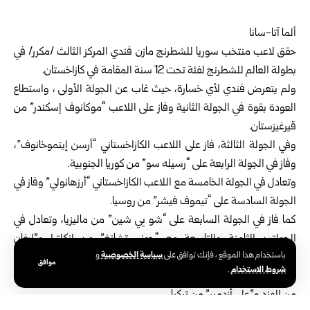
ألما آتا-سانا
حقق لاعب منتخب سوريا للشطرنج مازن فندي المركز الثالث /مكرر/ في
بطولة العالم للشطرنج لفئة تحت 12 سنة المقامة في كازاخستان.
ولم يتعرض فندي لأي خسارة، حيث غاب عن الجولة الأولى ، واستطاع
العودة بقوة في الجولة الثانية وفاز على اللاعب “موكانوف إسكندر” من
قيرغيزستان.
وفي الجولة الثالثة، فاز على اللاعب الكازاخستاني “أرسن إيتموخانوف”،
وفاز في الجولة الرابعة على “رسيله سو” من كوريا الجنوبية.
وتعادل في الجولة الخامسة مع اللاعب الكازاخستاني “أرزهانولي” وفاز في
الجولة السادسة على “تيموف فيشر” من روسيا.
كما فاز في الجولة السابعة على “شو يي شين” من ماليزيا، وتعادل في
الجولتين الثامنة والتاسعة مع “جوني تشانغ” من إنكلترا و”إيفان
سياسة الخصوصية
باستخدام هذا الموقع ، فإنك توافق على
و
كورديان” من روسيا.
موافق
شروط الاستخدام
.
وفار في الجولتين العاشرة والحادية عشرة على التوالي، على “آراف لاهب”
من الهند و”علي أزدمير” من تركيا.