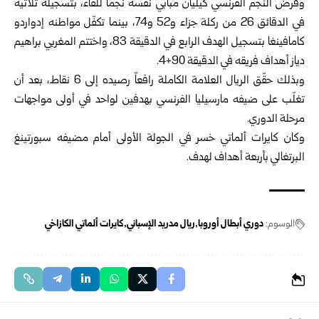
وفرض النجم الفرنسي كيليان مبابي نفسه نجماً للقاء، بتسجيله ثلاثية
في الدقائق 26 من ركلة جزاء و52 و74، بينما تكفّل مواطنه إدواردو
كامافينغا بتسجيل الهدف الرابع في الدقيقة 83، واختتم المغربي براهيم
دياز أهداف فريقه في الدقيقة 90+4.
وبذلك حقّق الريال العلامة الكاملة رافعاً رصيده إلى 6 نقاط، بعد أن
تغلّب على ضيفه مارسيليا الفرنسي بهدفين لواحد في أولى مواجهات
مرحلة الدوري.
وكان كايرات ألماتي خسر في الجولة الأولى أمام مضيفه سبورتينغ
البرتغالي بأربعة أهداف لهدف.
الوسوم:
دوري أبطال أوروبا
ريال مدريد الإسباني
كايرات ألماتي الكازاخي