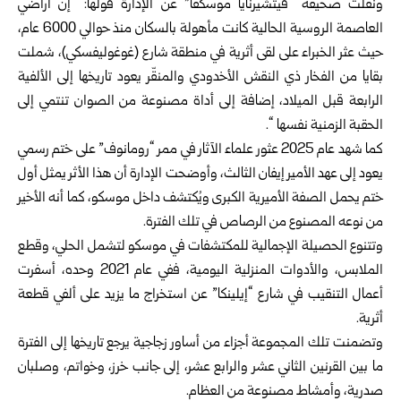
ونقلت صحيفة “فيتشيرنايا موسكفا” عن الإدارة قولها: “إن أراضي
العاصمة الروسية الحالية كانت مأهولة بالسكان منذ حوالي 6000 عام،
حيث عثر الخبراء على لقى أثرية في منطقة شارع (غوغوليفسكي)، شملت
بقايا من الفخار ذي النقش الأخدودي والمنقّر يعود تاريخها إلى الألفية
الرابعة قبل الميلاد، إضافة إلى أداة مصنوعة من الصوان تنتمي إلى
الحقبة الزمنية نفسها “.
كما شهد عام 2025 عثور علماء الآثار في ممر “رومانوف” على ختم رسمي
يعود إلى عهد الأمير إيفان الثالث، وأوضحت الإدارة أن هذا الأثر يمثل أول
ختم يحمل الصفة الأميرية الكبرى ويُكتشف داخل موسكو، كما أنه الأخير
من نوعه المصنوع من الرصاص في تلك الفترة.
وتتنوع الحصيلة الإجمالية للمكتشفات في موسكو لتشمل الحلي، وقطع
الملابس، والأدوات المنزلية اليومية، ففي عام 2021 وحده، أسفرت
أعمال التنقيب في شارع “إيلينكا” عن استخراج ما يزيد على ألفي قطعة
أثرية.
وتضمنت تلك المجموعة أجزاء من أساور زجاجية يرجع تاريخها إلى الفترة
ما بين القرنين الثاني عشر والرابع عشر، إلى جانب خرز، وخواتم، وصلبان
صدرية، وأمشاط مصنوعة من العظام.