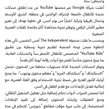
واشنطن-سانا
أعلنت شركة Google عبر منصتها YouTube عن بدء إطلاق حسابات
جديدة للأطفال خاضعة لإشراف الوالدين في منطقة الشرق الأوسط
وشمال إفريقيا وتركيا، اعتباراً من يوم أمس، في خطوة تهدف إلى تعزيز
معايير الأمان الرقمي وتوفير تجربة مشاهدة أكثر ملاءمة للفئات العمرية
الصغيرة.
وبحسب ما نقلت صحيفة The Independent أمس الخميس، تأتي هذه
الخطوة ضمن توجه المنصة لتقديم تجربة وسطية بين تطبيق
“YouTube Kids” المخصص للأطفال الأصغر سناً والحسابات العادية،
بما يتيح محتوى مناسباً للعمر مع أدوات رقابة أبوية أكثر تقدماً.
وتوفر الحسابات الجديدة ثلاثة مستويات مختلفة من المحتوى، تشمل
“الاستكشاف” و“استكشاف المزيد” و“معظم محتوى يوتيوب”، بما يمنح
أولياء الأمور القدرة على ضبط تجربة الاستخدام وفق الفئة العمرية، مع
إمكانية تعديل الإعدادات مع تقدم الطفل في السن.
كما تتضمن الميزات أدوات تحكم إضافية مثل تعطيل التشغيل التلقائي،
ومنع التعليقات وإنشاء المحتوى، إضافة إلى تقييد الإعلانات
المخصصة، إلى جانب ميزة مؤقت لمقاطع “شورتس” للتحكم في مدة