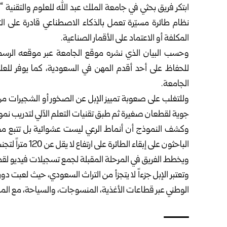
ابتكر فريق بحثي في جامعة الملك عبد الله للعلوم والتقني
المكلفة أو الاعتماد على الأقمار الصناعية.
وحسب البيان الذي نشره موقع الجامعة عبر موقعه الرسمي ي
للحفاظ على أحد أقدم المهن في السعودية، كما يوفر للعل
الجامعة.
وللتغلب على صعوبة تمييز الإبل عن الصخور أو الشجيرات من
جوية لقطعان صغيرة ثم طبق تقنيات التعلم الآلي لتدريب نمو
وكشف النموذج أن أنماط الرعي ليست عشوائية بل تتبع مس
الباحثون على إبقاء الطائرة على ارتفاع لا يقل عن 120 متراً لتجنب إزعاجها.
ويخطط الفريق في المرحلة المقبلة لجمع تسجيلات فيديو لقطعان 
وتعتبر الإبل جزءاً لا يتجزأ من التراث السعودي، حيث لعبت دور
الوطني عبر قطاعات الأغذية، المنسوجات، والسياحة، مع المحا