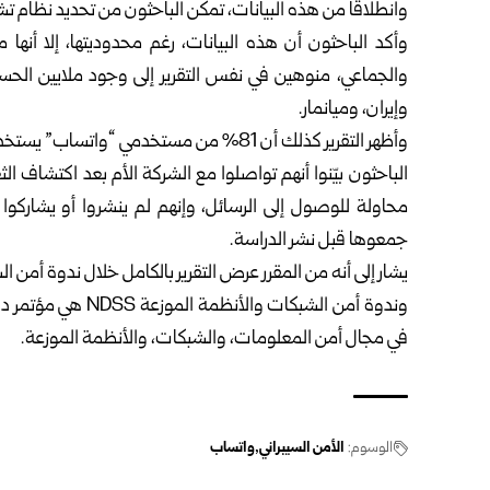
وانطلاقاً من هذه البيانات، تمكن الباحثون من تحديد نظام ت
وأكد الباحثون أن هذه البيانات، رغم محدوديتها، إلا أ
والجماعي، منوهين في نفس التقرير إلى وجود ملايين الحس
وإيران، وميانمار.
وأظهر التقرير كذلك أن 81% من مستخدمي “واتساب” يستخدمون هواتف “آندرويد”، بينما يستخدم 19% هواتف “iOS”.
الباحثون بيّنوا أنهم تواصلوا مع الشركة الأم بعد اكتشاف ا
محاولة للوصول إلى الرسائل، وإنهم لم ينشروا أو يشاركوا
جمعوها قبل نشر الدراسة.
يشار إلى أنه من المقرر عرض التقرير بالكامل خلال ندوة أمن الشب
وندوة أمن الشبكات و
في مجال أمن المعلومات، والشبكات، والأنظمة الموزعة.
الوسوم:
الأمن السيبراني
واتساب