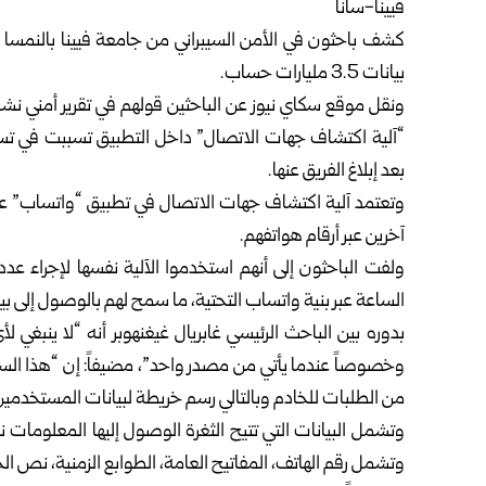
فيينا-سانا
كشف باحثون في الأمن السيبراني من جامعة فيينا بالنمسا 
بيانات 3.5 مليارات حساب.
“آلية اكتشاف جهات الاتصال” داخل التطبيق تسببت في تسري
بعد إبلاغ الفريق عنها.
وتعتمد آلية اكتشاف جهات الاتصال في تطبيق “واتساب” عل
آخرين عبر أرقام هواتفهم.
الساعة عبر بنية واتساب التحتية، ما سمح لهم بالوصول إلى بيانات أكثر من 3.5 مليارات حسا
بدوره بين الباحث الرئيسي غابريال غيغنهوبر أنه “لا ينب
وخصوصاً عندما يأتي من مصدر واحد”، مضيفاً: إن “هذا ا
من الطلبات للخادم وبالتالي رسم خريطة لبيانات المستخدمين
وتشمل البيانات التي تتيح الثغرة الوصول إليها المعلومات
وتشمل رقم الهاتف، المفاتيح العامة، الطوابع الزمنية، نص 