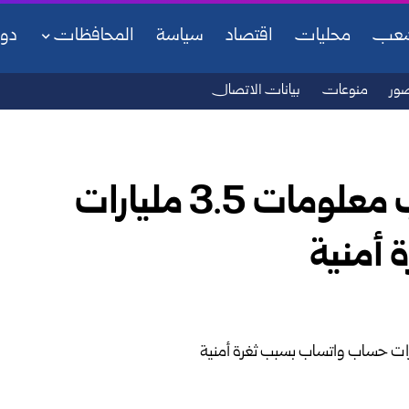
شعب
محليات
اقتصاد
سياسة
المحافظات
دو
ور
منوعات
بيانات الاتصال
باحثون سيبرانييون: تسريب معلومات 3.5 مليارات
أمنية