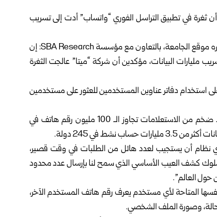
أن ثغرة في تطبيق التراسل الفوري “واتساب” أدت إلى تسريب
ونقل موقع سكاي نيوز عن الباحثين قولهم في تقرير أمني نشره موقع الجامعة، بالتعاون مع مؤسسة SBA Research: إن
ب مليارات البيانات، مؤكدين أن شركة “ميتا” عالجت الثغرة
ى استخدام دفاتر عناوين المستخدمين للعثور على مستخدمين
ولفت الباحثون إلى أنهم استخدموا الآلية نفسها لإجراء عدد ضخم من الاستعلامات تجاوز الـ 100 مليون رقم هاتف في
ب نشط في 245 دولة.
غي لأي نظام أن يستجيب لعدد هائل من الطلبات في وقت قصير،
لسلوك كشف العيب الأساسي الذي سمح لنا بإرسال عدد محدود
 حول العالم”.
 نفسها المتاحة لأي مستخدم يعرف رقم هاتف المستخدم الآخر،
الحالة، وصورة الملف الشخصي.