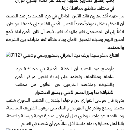
جانب إطلاق مشاريع تنموية جديدة عبر حملة أبشري حوران
في مختلف مناطق محافظة درعا.
من جهته أكد معاون قائد الأمن الداخلي في درعا العميد بدر عبد الحميد،
أن المخفر يشكل نموذجاً جديداً للعمل الأمني القائم على خدمة المواطن،
لافتاً إلى أن المضمون تغير والهدف تغير، فبعد أن كان الأمن أداة قمع
أصبح اليوم وسيلة لتحقيق الأمان وبناء علاقة ثقة متبادلة بين الشرطة
والمجتمع.
وأوضح عبد الحميد أن الخطة الأمنية في محافظة درعا
شاملة ومتكاملة، وتعتمد على إعادة تفعيل مراكز الأمن
والشرطة وملاحقة الخارجين عن القانون من مختلف
الأطياف؛ بما يعزز السلم الأهلي ويحقق الاستقرار.
بدوره قال موسى الغوازي من وجهاء البلدة: إن الشعب السوري شعب
نشيط ومبدع وقادر على النهوض والبناء متى توفرت الظروف المناسبة،
وما نقدمه هو واجب وطني قبل أن يكون مبادرة فردية ورسالة واضحة،
بأننا أهل حضارة ودولة ولسنا أقل شأناً من أي شعب في العالم.