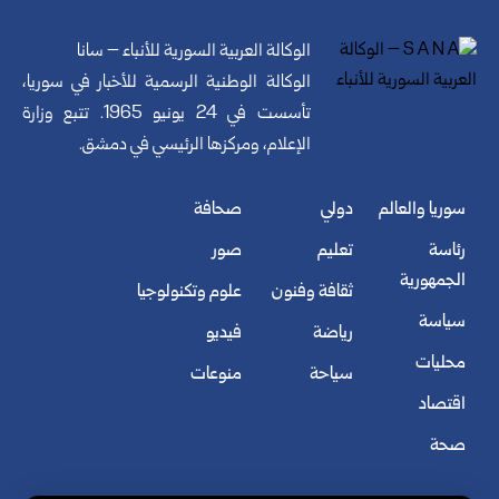
الوكالة العربية السورية للأنباء – سانا
الوكالة الوطنية الرسمية للأخبار في سوريا،
تأسست في 24 يونيو 1965. تتبع وزارة
الإعلام، ومركزها الرئيسي في دمشق.
سوريا والعالم
دولي
صحافة
رئاسة
تعليم
صور
الجمهورية
ثقافة وفنون
علوم وتكنولوجيا
سياسة
رياضة
فيديو
محليات
سياحة
منوعات
اقتصاد
صحة