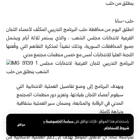
حلب-سانا
انطلق اليوم من محافظة حلب البرنامج التدريبي المكثّف لأعضاء اللجان
الفرعية لانتخابات مجلس الشعب ، والذي يستمر ثلاثة أيام ويشمل
جميع المحافظات السورية، وذلك تنفيذاً لمذكرة التفاهم التي وقّعتها
اللجنة العليا للانتخابات أمس مع خمس منظمات مجتمع مدني.
ويهدف البرنامج إلى وضع تفاصيل العملية الانتخابية التي
سيقوم أعضاء اللجان بقيادتها، وتعزيز دور منظمات المجتمع
المدني في الرقابة والمتابعة، وضمان سير العملية بشفافية
ونزاهة كاملة.
وفي هذا الصدد، أكد منذر سلال المدير التنفيذي لوحدة دعم الاستقرار
سياسة الخصوصية
باستخدام هذا الموقع ، فإنك توافق على
و
موافق
شروط الاستخدام
.
(SSU) -إحدى المنظمات المشاركة بمذكرة التفاهم- في تصريح
لمراسلة سانا، أن الاتفاق الموقع يهدف إلى دعم العملية الانتخابية من