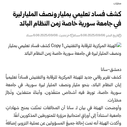
محليات
كشف فساد تعليمي بمليار ونصف المليار ليرة
في جامعة سورية خاصة زمن النظام البائد
تاريخ النشر: 2025/09/06 6:06 مساءً
اخر تحديث: 2025/09/06 6:06 مساءً
دمشق-سانا
كشف تقرير رقابي جديد للهيئة المركزية للرقابة والتفتيش فساداً تعليمياً
إبان النظام البائد، بنحو مليار ونصف المليار ليرة سورية، في جامعة
سورية خاصة، تورط فيه أشخاص متنفّذون، وأبناءُ متنفذينَ، وتُجّارُ
مخدّرات.
وأوضحت الهيئة في بيان لـ سانا أن المخالفات تمثّلت بمنح شهاداتٍ
جامعية استناداً إلى أوراقٍ امتحانيةٍ مزوّرة للمتورطين المذكورين آنفًا.
وأكدت الهيئة أنه تمت إحالة جميعُ المسؤولين عن عملية التزوير، إضافةً