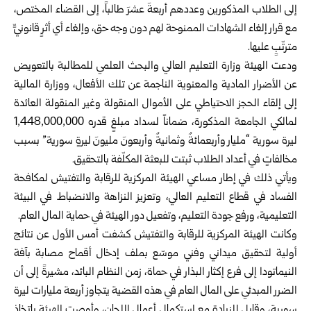
إلى الطلاب المذكورين وعددهم أربعةَ عشرَ طالباً، إلى القضاء المختص،
مع قرار إلغاء الشهادات الممنوحة لهم دون وجه حق، وإلغاء أي أثرٍ قانونيٍّ
مترتّبٍ عليها.
ودعت الهيئة وزارة التعليم العالي والبحث العلمي للمطالبة بالتعويض
عن الأضرار المادية والمعنوية الناجمة عن تلك الأفعال، ووزارة المالية
إلى إلقاء الحجز الاحتياطي على الأموال المنقولة وغير المنقولة العائدة
لمالكي الجامعة المذكورة، ضماناً لسداد مبلغٍ قدره 1,448,000,000
ليرة سورية “مليار وأربعمائةٌ وثمانيةٌ وأربعونَ مليونَ ليرةٍ سورية” بسبب
مخالفاتٍ في أعداد الطلاب ثبتت للبعثة المكلّفة بالتحقيق.
ويأتي ذلك في إطار مساعي الهيئة المركزية للرقابة والتفتيش لمكافحة
الفساد في قطاع التعليم العالي، وتعزيز النزاهة والانضباط في البيئة
التعليمية، ورفع جودة التعليم، وتفعيل دور الهيئة في حماية المال العام.
وكانت الهيئة المركزية للرقابة والتفتيش كشفت أمس الأول عن نتائج
أولية لتحقيق ميداني وفني موسّع بملف إدخال أقماح مصابة بآفة
النيماتودا إلى فرع إكثار البذار في حماة، زمن النظام البائد، مشيرةً إلى أن
الضرر المبدئي على المال العام في هذه القضية يتجاوز أربعة مليارات ليرة
سورية، وقابل للزيادة مع استكمال أعمال اللجان، وأوصت الهيئة باتخاذ