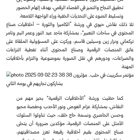
تحقيق النجاح والتميز في الفضاء الرقمي، بهدف إلهام الحضور
وتسليط الضوء على التحديات الخفية وراء الواجهة اللامعة.
تلا ذلك نقاش حيوي في ورشة “الكاميرا والثورة – أخلاقيات صناع
المحتوى في ساحات التعبير”، بمشاركة ماجد عبد النور وعمر البم وتامر
تركماني ونزار زين وسيلين قاسم، وركزت على المسؤولية الملقاة على
عاتق المنصات الرقمية وصناع المحتوى أثناء تغطية النزاعات
والصراعات، ودورهم في نقل الصورة بموضوعية والتزام بأخلاقيات
المهنة.
كما حظيت ورشة “الأخلاقيات الرقمية” بحيز مهم من
النقاش، بمشاركة عزام العوض ونور الأحدب وحفصة محيو
وحسن الحاضري ونسمة حاج خلف، حيث تناولوا السلوك
الأمثل على المنصات الرقمية، مؤكدين ضرورة أن يتحلى
صناع المحتوى بقيم أخلاقية رفيعة تعزز مصداقيتهم،