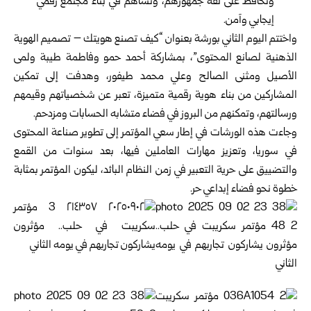
وتحافظ على ثقة جمهورهم، وتساهم في بناء مجتمع رقمي
إيجابي وآمن.
واختتم اليوم الثاني بورشة بعنوان “كيف تصنع هويتك – تصميم الهوية
الذهنية لصانع المحتوى”، بمشاركة أحمد حمو وفاطمة طيبة ولمى
الأصيل ومثنى الصالح وعلي محمد طيفور، وهدفت إلى تمكين
المشاركين من بناء هوية رقمية متميزة، تعبر عن شخصياتهم وقيمهم
ورسالتهم، وتمكنهم من البروز في فضاء متشابه الحسابات ومزدحم.
وجاءت هذه الورشات في إطار سعي المؤتمر إلى تطوير صناعة المحتوى
في سوريا، وتعزيز مهارات العاملين فيها، بعد سنوات من القمع
والتضييق على حرية التعبير في زمن النظام البائد، ليكون المؤتمر بمثابة
خطوة نحو فضاء إبداعي حر.