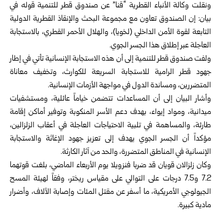
ونقلت وكالة الأنباء القطرية “قنا” عن
صندوق قطر للتنمية
قوله في
بيان: إن الصندوق تعاون مع مجموعة البحث والإنقاذ القطرية الدولية
التابعة لقوة الأمن الداخلي (لخويا)، والهلال الأحمر القطري، بالاستجابة
العاجلة عبر إطلاق هذا الجسر الجوي.
ولفت صندوق قطر للتنمية إلى أن هذه الاستجابة الإنسانية تأتي في إطار
جهود قطر الرامية للاستجابة السريعة للكوارث، وتخفيف معاناة
المتضررين، ومساندة الدول في مواجهة الأزمات الإنسانية.
وأشار البيان إلى أن المساعدات تتضمن خياماً عائلية، ومستشفيات
ميدانية، ومواد إيواء، بهدف دعم الأسر المنكوبة وتوفير أماكن إقامة
طارئة، والمساهمة في تلبية الاحتياجات العاجلة في أعقاب الزلزالين،
مؤكداً أن الجسر الجوي يهدف إلى تعزيز جهود الإغاثة والاستجابة
الإنسانية في المناطق المتضررة، والحد من آثار الكارثة.
وكان زلزالان قويان قد ضربا فنزويلا يوم الأربعاء الماضي، بلغت قوتهما
7.2 و7.5 درجات على التوالي على مقياس ريختر، وفقاً لهيئة المسح
الجيولوجي الأمريكية، ما أسفر عن مقتل المئات وإصابة الآلاف، وأضرار
مادية كبيرة.