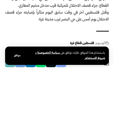
القطاع، جراء قصف الاحتلال للمركبة قرب مدخل مخيم المغازي.
وقُتل فلسطيني آخر في وقت سابق اليوم متأثراً بإصابته جراء قصف
الاحتلال يوم أمس على حي النصر غرب مدينة غزة.
الوسوم:
فلسطين
قطاع غزة
سياسة الخصوصية
باستخدام هذا الموقع ، فإنك توافق على
و
موافق
شروط الاستخدام
.
الوكالة العربية السورية للأنباء – سانا
الوكالة الوطنية الرسمية للأخبار في سوريا،
تأسست في 24 يونيو 1965. تتبع وزارة