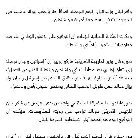
وقع لبنان وإسرائيل، اليوم الجمعة، اتفاقاً إطارياً عقب جولة خامسة من
المفاوضات في العاصمة الأمريكية واشنطن.
وذكرت الوكالة اللبنانية للإعلام أن التوقيع على الاتفاق الإطاري جاء بعد
مفاوضات استمرت أياماً في واشنطن.
بدوره قال وزير الخارجية الأمريكية ماركو روبيو: إن “إسرائيل ولبنان توصلا
إلى اتفاق إطاري بعد محادثات في واشنطن وينتظرنا الكثير من العمل”،
مضيفاً: “أنجزنا خطوة مهمة نحو تحقيق السلام بين إسرائيل ولبنان ولا
يزال هناك عمل طويل، الشعب اللبناني يستحق العيش بأمن وسلام”.
بدورها، أعربت السفيرة اللبنانية في واشنطن ندى معوض عن شكر لبنان
للرئيس الأمريكي دونالد ترامب على رعايته للمفاوضات، مؤكدة أن
التوقيع اليوم هو خطوة أولى لاستعادة السيادة للبنان.
من جهته، قال السفير الإسرائيلي في واشنطن يحيئيل ليتر: إن “إيران