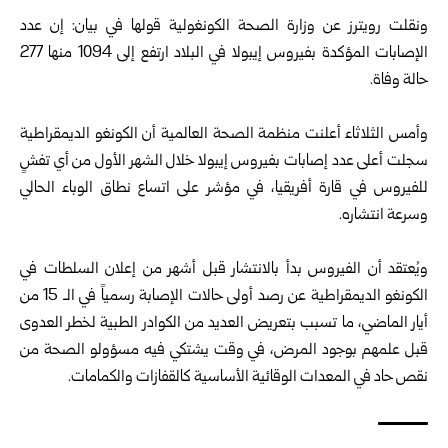
ونقلت رويترز عن وزارة الصحة الكونغولية قولها في بيان: إن عدد
‏الإصابات المؤكدة بفيروس إيبولا في البلاد ارتفع إلى 1094 منها 277
حالة وفاة.‏
وأمس الثلاثاء أعلنت منظمة الصحة العالمية أن الكونغو الديمقراطية
سجلت أعلى عدد إصابات بفيروس إيبولا خلال الشهر الأول من أي تفشٍ
للفيروس في قارة أفريقيا، في مؤشر على اتساع نطاق الوباء الحالي
وسرعة انتشاره.
‎ ‎
ويُعتقد أن الفيروس بدأ بالانتشار قبل أشهر من إعلان ‏السلطات في
الكونغو الديمقراطية عن رصد أولى حالات ‏الإصابة رسمياً في الـ 15 من
أيار الماضي، ما تسبب ‏بتعريض العديد من الكوادر الطبية لخطر العدوى
قبل ‏علمهم بوجود المرض، في وقت يشتكي فيه مسؤولو ‏الصحة من
نقص حاد في المعدات الوقائية الأساسية ‏كالقفازات والكمامات‎.‎