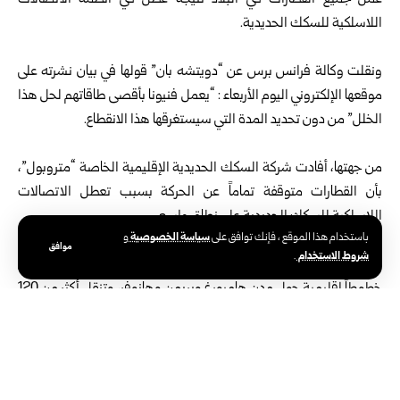
عمل جميع ‏القطارات في البلاد نتيجة عطل في أنظمة الاتصالات
اللاسلكية للسكك ‏الحديدية.‏
‏ ‏
ونقلت وكالة فرانس برس عن “دويتشه بان” قولها في بيان نشرته على
‏موقعها الإلكتروني اليوم الأربعاء : “يعمل فنيونا بأقصى طاقاتهم لحل هذا
‏الخلل” من دون تحديد المدة التي سيستغرقها هذا الانقطاع.‏
‏ ‏
من جهتها، أفادت شركة السكك الحديدية الإقليمية الخاصة “متروبول”،
بأن ‏القطارات متوقفة تماماً عن الحركة بسبب تعطل الاتصالات
اللاسلكية للسكك ‏الحديدية على نطاق واسع.‏
سياسة الخصوصية
باستخدام هذا الموقع ، فإنك توافق على
و
‏ ‏
موافق
شروط الاستخدام
.
بدوره، أكد سيمون مارتنز، الناطق باسم شركة “ميترونوم” التي تُشغّل
‏خطوطاً إقليمية حول مدن هامبورغ وبريمن وهانوفر، وتنقل أكثر من 120
‏ألف راكب يومياً، أنه لن يتم تشغيل أي قطار الليلة، في حين نصحت
الشركة ‏عملاءها بالبحث عن وسائل نقل بديلة.‏
‏ ‏
وأفادت هيئة النقل العام في برلين عبر منصة إكس، بأن هذا الانقطاع