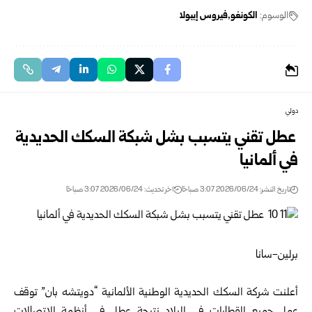
الوسوم:
الكونغو
فيروس إيبولا
دولي
‏ ‏عطل تقني يتسبب بشل شبكة السكك الحديدية
في ألمانيا
تاريخ النشر: 2026/06/24 3:07 صباحًا
اخر تحديث: 2026/06/24 3:07 صباحًا
برلين-سانا‏
‏ ‏
أعلنت شركة السكك الحديدية الوطنية الألمانية “دويتشه بان” توقف