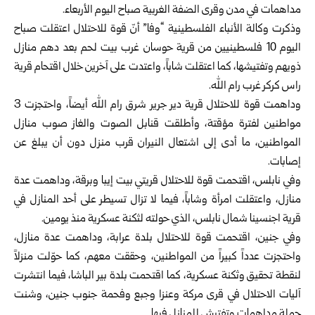
مداهمات في مدن وقرى الضفة الغربية صباح اليوم الأربعاء.
وذكرت وكالة الأنباء الفلسطينية “وفا” أنّ قوة للاحتلال اعتقلت صباح
اليوم 10 فلسطينيين من قرية حوسان غرب بيت لحم بعد دهم منازل
ذويهم وتفتيشها، كما اعتقلت شاباً، واعتدت على آخرين خلال اقتحام قرية
راس كركر غرب رام الله.
وداهمت قوة للاحتلال قرية دير جرير شرق رام الله أيضاً، واحتجزت 3
مواطنين لفترة مؤقتة، وأطلقت قنابل الصوت والغاز صوب منازل
المواطنين، ما أدى إلى اشتعال النيران قرب منزل دون أن يبلغ عن
إصابات.
وفي نابلس، اقتحمت قوة للاحتلال قريتي بيت إيبا وبرقة، وداهمت عدة
منازل، واعتقلت امرأة وشاباً، فيما لا تزال تسيطر على أحد المنازل في
قرية اجنسينا شمال نابلس، الذي حولته لثكنة عسكرية منذ يومين.
وفي جنين، اقتحمت قوة للاحتلال بلدة عرابة، وداهمت عدة منازل،
واحتجزت عدداً كبيراً من المواطنين، وحققت معهم، كما حوّلت منزلاً
لنقطة تحقيق وثكنة عسكرية، كما اقتحمت بلدة بير الباشا، فيما انتشرت
آليات الاحتلال في قرى مركة وعنزا وجبع وفحمة جنوب جنين، وشنت
حملة مداهمات وتفتيش للمنازل فيها.