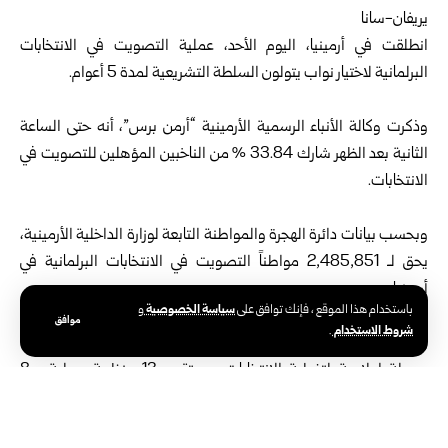
يريفان-سانا
انطلقت في أرمينيا، اليوم الأحد، عملية التصويت في الانتخابات
البرلمانية لاختيار نواب يتولون السلطة التشريعية لمدة 5 أعوام.
وذكرت وكالة الأنباء الرسمية الأرمينية “أرمن برس”، أنه حتى الساعة
الثانية بعد الظهر شارك 33.84 % من الناخبين المؤهلين للتصويت في
الانتخابات.
وبحسب بيانات دائرة الهجرة والمواطنة التابعة لوزارة الداخلية الأرمينية،
يحق لـ 2,485,851 مواطناً التصويت في الانتخابات البرلمانية في
أرمينيا.
سياسة الخصوصية
باستخدام هذا الموقع ، فإنك توافق على
و
موافق
شروط الاستخدام
.
وتم إنشاء 2005 مراكز اقتراع في جميع أنحاء أرمينيا، وتم اعتماد 71
وسيلة إعلامية لتغطية الانتخابات، وستقوم 13 منظمة محلية، و8
منظمات دولية بمهام المراقبة، وسجلت 18 قوة سياسية للمشاركة في
الانتخابات (16 حزباً وتحالفان).