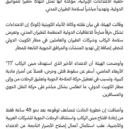
خلفية الاعتداءات الإيرانية، مؤكدةً أنها تمثل انتهاكاً خطيراً للمواثيق
الدولية، وتهديداً مباشراً لسلامة الطيران المدني.
وقالت الهيئة، في بيان نقلته وكالة الأنباء الكويتية (كونا): إن الاعتداءات
تشكل خرقاً صارخاً للاتفاقيات الدولية المنظمة للطيران المدني، وتعرض
سلامة الركاب وشركات الطيران والعاملين في مطار الكويت الدولي
للخطر، إضافة إلى تهديد المنشآت والمرافق الحيوية التابعة للمطار.
وأوضحت الهيئة أن الاعتداء الأخير الذي استهدف مبنى الركاب “T1”
الأربعاء الماضي، أسفر عن سقوط قتلى وجرحى، فضلاً عن أضرار مادية
كبيرة، وتسبب في تعطيل حركة الملاحة الجوية وتعليق الرحلات من وإلى
مطار الكويت الدولي، ما انعكس بشكل مباشر على حركة النقل الجوي
والمسافرين.
وأضافت: إن خطورة الحادث تتضاعف لوقوعه بعد نحو 48 ساعة فقط
من إعادة افتتاح مبنى الركاب واستئناف الرحلات الجوية للشركات العربية
والأجنبية، عقب استكمال أعمال إصلاح الأضرار الناجمة عن الاعتداء