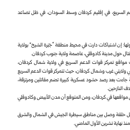
عم السريع، في إقليم كردفان وسط السودان، في ظل تصاعد
ا: إن اشتباكات دارت في محيط منطقة “جَبَرة الشيخ” بولاية
مواقع تمركز قوات الدعم السريع في ولاية شمال كردفان،
ي ولايتي غرب وشمال كردفان، حيث تتمركز قوات الدعم السريع
ية جاءت بعد رصد حشود عسكرية كبيرة تضم مقاتلين ومرتزقة،
 النازحين.
ى مواقعها في كردفان، ومن المتوقع أن مدن الأبيض وكادوقلي
إحدى بؤر القتال، وتضم 3 ولايات تشكل حلقة وصل بين مناطق سيطرة الجيش في الشمال والشرق
نذ نهاية تشرين الأول الماضي.