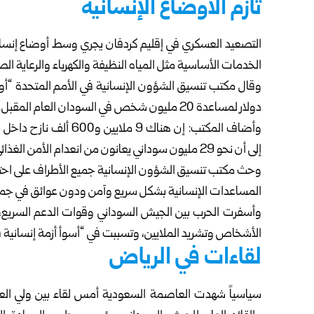
تأزم الأوضاع الإنسانية
التصعيد العسكري في إقليم كردفان يجري وسط أوضاع إنسا
الخدمات الأساسية مثل المياه النظيفة والكهرباء والرعاية ال
وقال مكتب تنسيق الشؤون الإنسانية في الأمم المتحدة “أوت
دولار لمساعدة 20 مليون شخص في السودان العام المقبل.
وأضاف المكتب: إن هناك 9
إلى أن نحو 29 مليون سوداني يعانون من انعدام الأمن الغذائي الحاد، فيما تواجه أكثر من 20 منطقة المجاعة.
وحث مكتب تنسيق الشؤون الإنسانية جميع الأطراف على احتر
المساعدات الإنسانية بشكل سريع وآمن ودون عوائق في جميع
الأشخاص وتشريد الملايين، وتسببت في “أسوأ أزمة إنسانية ف
لقاءات في الرياض
سياسياً شهدت العاصمة السعودية أمس لقاء بين ولي العه