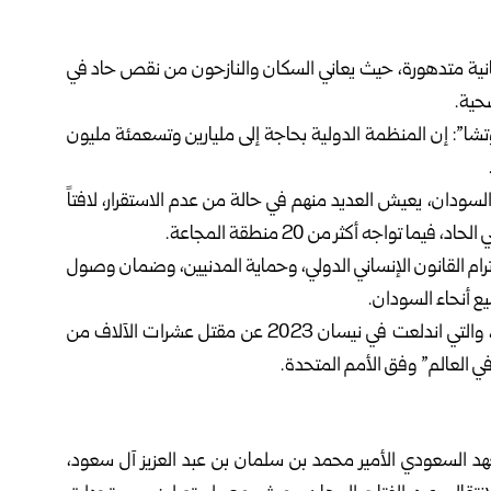
نية متدهورة، حيث يعاني السكان والنازحون من نقص حاد في
صحية.
شا”: إن المنظمة الدولية بحاجة إلى مليارين وتسعمئة مليون
 ملايين و600 ألف نازح داخل السودان، يعيش العديد منهم في حالة من عدم الاستقرار، لافتاً
ام القانون الإنساني الدولي، وحماية المدنيين، وضمان وصول
 أنحاء السودان.
وأسفرت الحرب بين الجيش السوداني وقوات الدعم السريع، والتي اندلعت في نيسان 2023 عن مقتل عشرات الآلاف من
ي العالم” وفق الأمم المتحدة.
د السعودي الأمير محمد بن سلمان بن عبد العزيز آل سعود،