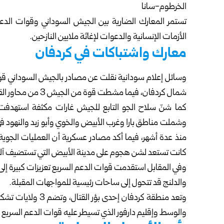
الخرطوم-سانا
تستمر المعارك الضارية بين الجيش السوداني وقوات الد
الأزمات الإنسانية والدعوات لإغاثة ملايين النازحين.
معارك واشتباكات في كردفان
وسائل إعلام سودانية نقلت عن مصادر بالجيش السوداني قوله
شمال كردفان، فيما مشطت قوة من الجيش 3 من محاور القتال حول مدينة كادوقلي، عاصمة ولاية جنوب كردفان.
كما شنّ سلاح الجو التابع للجيش غارات مكثفة استهدفت 
وشملت مناطق بارا وغرب الأبيض والخوي وأبو زبد والنهود ف
منذ عدة أشهر، فيما أكد مصادر عسكرية أن العمليات الجو
كانت تستعد لشن هجوم على مدينة الأبيض التي تستضيف آلاف
وفي المقابل استقدمت قوات الدعم السريع تعزيزات كبيرة إل
والدلنج قد تتحول إلى ساحات رئيسية للمواجهات المقبلة.
وتعد منطقة كردفان 
والوسط وإقليم دارفور الذي تسيطر عليه قوات الدعم السريع م