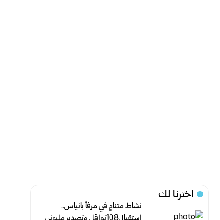
اخترنا لك
نشاط متنامٍ في مرفأ بانياس..
استقبال108نواقل وتصدير مليوني