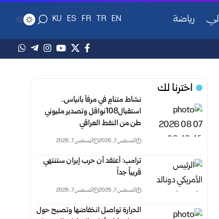
لي
رياضة
KU
ES
FR
TR
EN
اخترنا لك
نشاط متنامٍ في مرفأ بانياس..
استقبال108نواقل وتصدير مليوني
طن من النفط العراقي
أغسطس 7, 2026
أغسطس 7, 2026
ترامب: أعتقد أن حرب إيران ستنتهي
قريباً جداً‏
أغسطس 7, 2026
أغسطس 7, 2026
الحرارة تواصل انخفاضها وتصبح حول