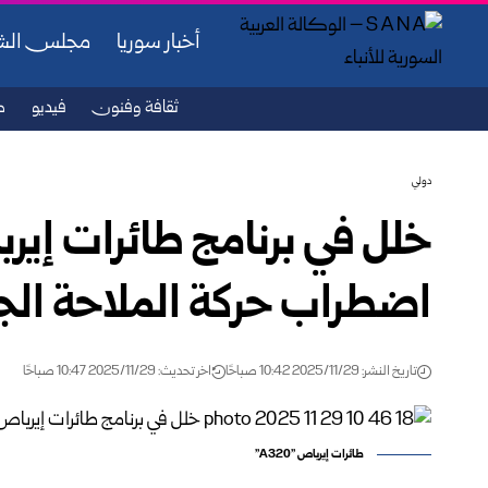
أخبار سوريا
مجلس ال
ثقافة وفنون
فيديو
ص
دولي
اضطراب حركة الملاحة الج
تاريخ النشر: 2025/11/29 10:42 صباحًا
اخر تحديث: 2025/11/29 10:47 صباحًا
طائرات إيرباص "A320"