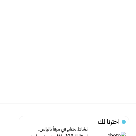
اخترنا لك
نشاط متنامٍ في مرفأ بانياس..