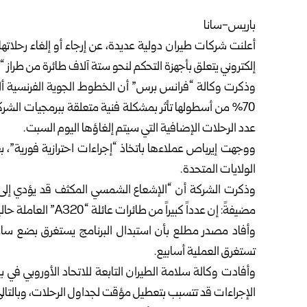
باريس-سانا
أعلنت شركات طيران دولية عديدة، عن إرجاء أو إلغاء رحلاته
إلكتروني يتعلق بأجهزة التحكم لنحو ستة آلاف طائرة من طراز “A320”.
70% من أسطولها تأثر بمشكلة فنية متعلقة ببرمجيات الشرك
عدد الرحلات الإضافية التي سيتم إلغاؤها اليوم السبت.
ووجهت إيرباص عملاءها باتخاذ “إجراءات احترازية فورية”، 
الولايات المتحدة.
وذكرت الشركة أن “الإشعاع الشمسي المكثف قد يؤدي إلى إ
مضيفةً: إن عدداً كبيراً من طائرات عائلة “A320” العاملة حالياً قد تتأثر.
وأفاد مصدر مطلع بأن استبدال البرنامج يستغرق بضع ساع
تستغرق العملية أسابيع.
وأفادت وكالة سلامة الطيران التابعة للاتحاد الأوروبي في بي
الإجراءات قد تتسبب بتعطيل مؤقت لجداول الرحلات، وبالتالي