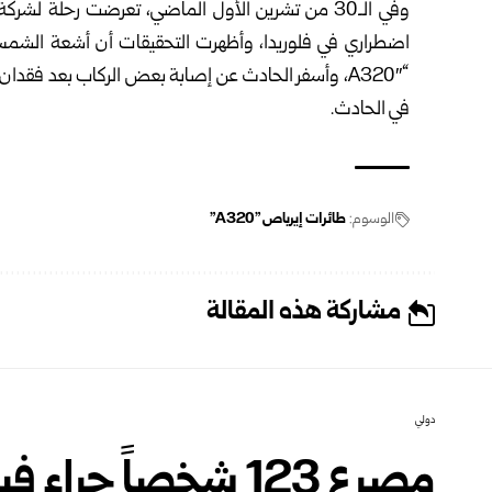
وفي الـ30 من تشرين الأول الماضي، تعرضت رحلة ل
اضطراري في فلوريدا، وأظهرت التحقيقات أن أشعة الشمس ق
“A320″، وأسفر الحادث عن إصابة بعض الركاب بعد فقدان 
في الحادث.
الوسوم:
طائرات إيرباص "A320"
مشاركة هذه المقالة
دولي
مصرع 123 شخصاً جر