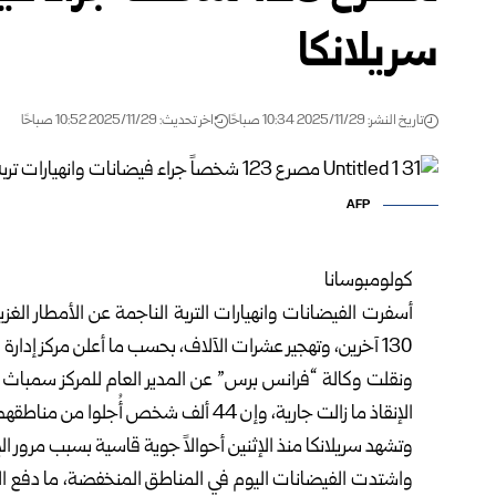
سريلانكا
تاريخ النشر: 2025/11/29 10:34 صباحًا
اخر تحديث: 2025/11/29 10:52 صباحًا
AFP
كولومبوسانا
130 آخرين، وتهجير عشرات الآلاف، بحسب ما أعلن مركز إدارة الكوارث في حصيلة جديدة اليوم.
ونقلت وكالة “فرانس برس” عن المدير العام للمركز سمباث
الإنقاذ ما زالت جارية، وإن 44 ألف شخص أُجلوا من مناطقهم.
وتشهد سريلانكا منذ الإثنين أحوالاً جوية قاسية بسبب مرور الإعصا
واشتدت الفيضانات اليوم في المناطق المنخفضة، ما دفع الس