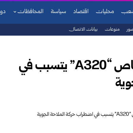
شعب
محليات
اقتصاد
سياسة
المحافظات
دو
ور
منوعات
بيانات الاتصال
خلل في برنامج طائرات إيرباص “A320” يتسبب في
وية