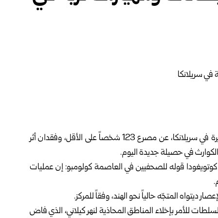
أسفرت الفيضانات وانهيارات التربة الناجمة عن الأمطار الغزيرة في سريلانكا، عن مصرع 123 شخصاً على الأقل، وفقدان أثر
 كوتويغودا قوله للصحفيين في العاصمة كولومبو: إن عمليات
ر ديتواه المتجّه حالياً نحو الهند، وفقاً للمركز.
لطات للأمر بإخلاء المناطق المحاذية لنهر كيلاني، الذي فاض