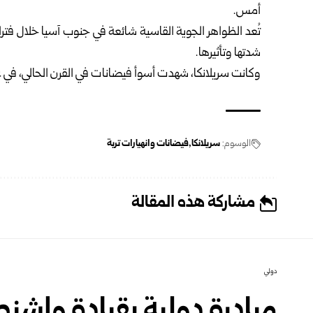
أمس.
تُعد الظواهر الجوية القاسية شائعة في جنوب آسيا خلال فترات
شدتها وتأثيرها.
وكانت سريلانكا، شهدت أسوأ فيضانات في القرن الحالي، في عام 2003، وأودت حينها بحياة 254 ش
الوسوم:
سريلانكا
فيضانات وانهيارات تربة
مشاركة هذه المقالة
دولي
مبادرة دولية بقيادة واشنط