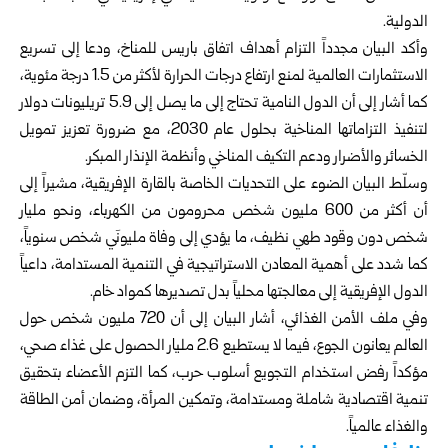
الدولية.
وأكد البيان مجدداً التزام أهداف اتفاق باريس للمناخ، ودعا إلى تسريع
الاستثمارات العالمية لمنع ارتفاع درجات الحرارة لأكثر من 1.5 درجة مئوية،
كما أشار إلى أن الدول النامية تحتاج إلى ما يصل إلى 5.9 تريليونات دولار
لتنفيذ التزاماتها المناخية بحلول عام 2030، مع ضرورة تعزيز تمويل
الخسائر والأضرار ودعم التكيف المناخي وأنظمة الإنذار المبكر.
وسلّط البيان الضوء على التحديات الخاصة بالقارة الإفريقية، مشيراً إلى
أن أكثر من 600 مليون شخص محرومون من الكهرباء، ونحو مليار
شخص دون وقود طهي نظيف، ما يؤدي إلى وفاة مليونَي شخص سنوياً،
كما شدد على أهمية المعادن الاستراتيجية في التنمية المستدامة، داعياً
الدول الإفريقية إلى معالجتها محلياً بدل تصديرها كمواد خام.
وفي ملف الأمن الغذائي، أشار البيان إلى أن 720 مليون شخص حول
العالم يعانون الجوع، فيما لا يستطيع 2.6 مليار الحصول على غذاء صحي،
مؤكداً رفض استخدام التجويع أسلوب حرب، كما التزم الأعضاء بتحقيق
تنمية اقتصادية شاملة ومستدامة، وتمكين المرأة، وضمان أمن الطاقة
والغذاء عالمياً.