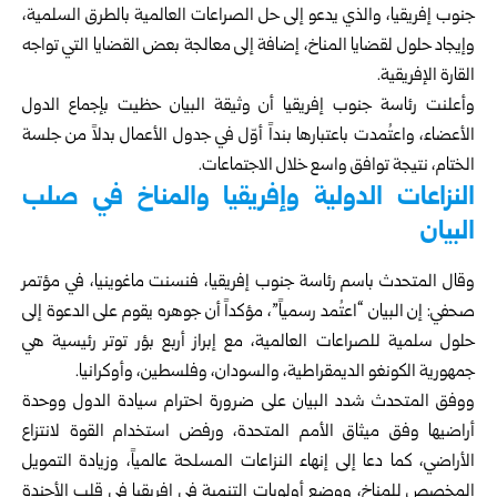
جنوب إفريقيا، والذي يدعو إلى حل الصراعات العالمية بالطرق السلمية،
وإيجاد حلول لقضايا المناخ، إضافة إلى معالجة بعض القضايا التي تواجه
القارة الإفريقية.
وأعلنت رئاسة جنوب إفريقيا أن وثيقة البيان حظيت بإجماع الدول
الأعضاء، واعتُمدت باعتبارها بنداً أوّل في جدول الأعمال بدلاً من جلسة
الختام، نتيجة توافق واسع خلال الاجتماعات.
النزاعات الدولية وإفريقيا والمناخ في صلب
البيان
وقال المتحدث باسم رئاسة جنوب إفريقيا، فنسنت ماغوينيا، في مؤتمر
صحفي: إن البيان “اعتُمد رسمياً”، مؤكداً أن جوهره يقوم على الدعوة إلى
حلول سلمية للصراعات العالمية، مع إبراز أربع بؤر توتر رئيسية هي
جمهورية الكونغو الديمقراطية، والسودان، وفلسطين، وأوكرانيا.
ووفق المتحدث شدد البيان على ضرورة احترام سيادة الدول ووحدة
أراضيها وفق ميثاق الأمم المتحدة، ورفض استخدام القوة لانتزاع
الأراضي، كما دعا إلى إنهاء النزاعات المسلحة عالمياً، وزيادة التمويل
المخصص للمناخ، ووضع أولويات التنمية في إفريقيا في قلب الأجندة