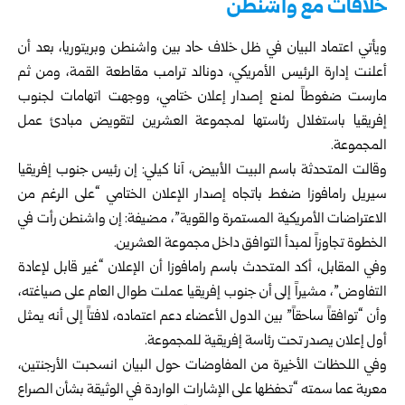
خلافات مع واشنطن
ويأتي اعتماد البيان في ظل خلاف حاد بين واشنطن وبريتوريا، بعد أن
أعلنت إدارة الرئيس الأمريكي، دونالد ترامب مقاطعة القمة، ومن ثم
مارست ضغوطاً لمنع إصدار إعلان ختامي، ووجهت اتهامات لجنوب
إفريقيا باستغلال رئاستها لمجموعة العشرين لتقويض مبادئ عمل
المجموعة.
وقالت المتحدثة باسم البيت الأبيض، آنا كيلي: إن رئيس جنوب إفريقيا
سيريل رامافوزا ضغط باتجاه إصدار الإعلان الختامي “على الرغم من
الاعتراضات الأمريكية المستمرة والقوية”، مضيفة: إن واشنطن رأت في
الخطوة تجاوزاً لمبدأ التوافق داخل مجموعة العشرين.
وفي المقابل، أكد المتحدث باسم رامافوزا أن الإعلان “غير قابل لإعادة
التفاوض”، مشيراً إلى أن جنوب إفريقيا عملت طوال العام على صياغته،
وأن “توافقاً ساحقاً” بين الدول الأعضاء دعم اعتماده، لافتاً إلى أنه يمثل
أول إعلان يصدر تحت رئاسة إفريقية للمجموعة.
وفي اللحظات الأخيرة من المفاوضات حول البيان انسحبت الأرجنتين،
معربة عما سمته “تحفظها على الإشارات الواردة في الوثيقة بشأن الصراع