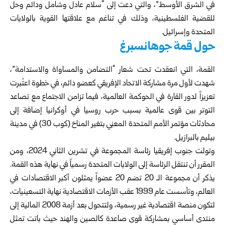
في الشرق الأوسط”، والتي دعت إلى “سلام عادل وشامل ودائم وحل
للقضية الفلسطينية، وذلك في تناغم مع علاقتها القوية بالولايات
المتحدة وإسرائيل.
حول قمة جوهانسبرغ
القمة، التي انعقدت تحت شعار “التضامن والمساواة والاستدامة”،
شهدت لأول مرة مشاركة الاتحاد الإفريقي كعضو دائم، في خطوة اعتُبرت
تعزيزاً لدور القارة في الحوكمة العالمية، فيما تزامن الاجتماع مع تصاعد
التوتر بين قوى عالمية بسبب حرب روسيا في أوكرانيا إضافة إلى
محادثات مؤتمر الأمم المتحدة المعنِي بتغير المناخ (كوب 30) في مدينة
بيليم بالبرازيل.
وتولت جنوب إفريقيا رئاسة المجموعة في تشرين الثاني 2024، ومن
المقرر أن تنتقل الرئاسة إلى الولايات المتحدة رسمياً في نهاية هذه القمة.
يذكر أن مجموعة الـ 20 تضم 20 عضواً يمثلون أكبر الاقتصادات في
العالم، وتأسست عام 1999 عقب الأزمات الاقتصادية نهاية التسعينيات،
لتكون منصة اقتصادية غير رسمية، ولتتحول بعد أزمة 2008 المالية إلى
منتدى أساسي بمشاركة قوى صاعدة كالصين والهند حيث باتت تمثل