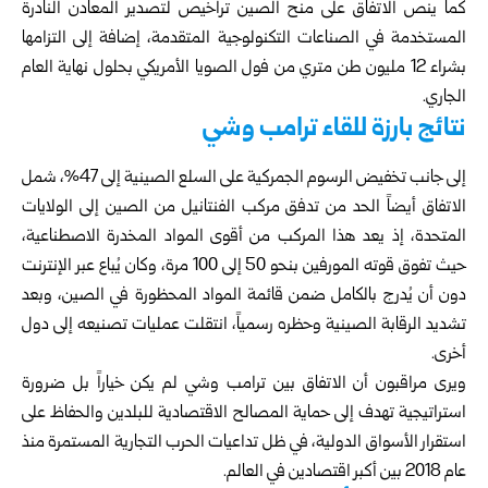
كما ينص الاتفاق على منح الصين تراخيص لتصدير المعادن النادرة
المستخدمة في الصناعات التكنولوجية المتقدمة، إضافة إلى التزامها
بشراء 12 مليون طن متري من فول الصويا الأمريكي بحلول نهاية العام
الجاري.
نتائج بارزة للقاء ترامب وشي
إلى جانب تخفيض الرسوم الجمركية على السلع الصينية إلى 47%، شمل
الاتفاق أيضاً الحد من تدفق مركب الفنتانيل من الصين إلى الولايات
المتحدة، إذ يعد هذا المركب من أقوى المواد المخدرة الاصطناعية،
حيث تفوق قوته المورفين بنحو 50 إلى 100 مرة، وكان يُباع عبر الإنترنت
دون أن يُدرج بالكامل ضمن قائمة المواد المحظورة في الصين، وبعد
تشديد الرقابة الصينية وحظره رسمياً، انتقلت عمليات تصنيعه إلى دول
أخرى.
ويرى مراقبون أن الاتفاق بين ترامب وشي لم يكن خياراً بل ضرورة
استراتيجية تهدف إلى حماية المصالح الاقتصادية للبلدين والحفاظ على
استقرار الأسواق الدولية، في ظل تداعيات الحرب التجارية المستمرة منذ
عام 2018 بين أكبر اقتصادين في العالم.