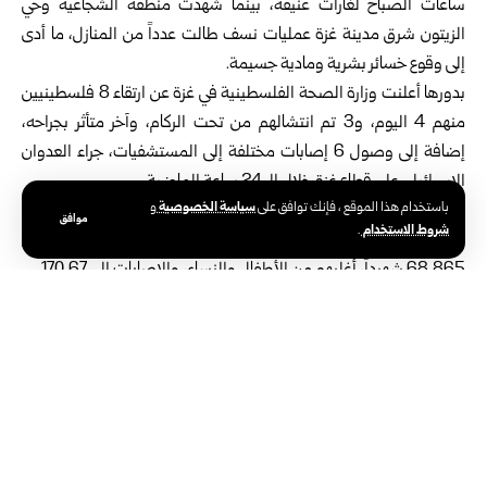
ساعات الصباح لغارات عنيفة، بينما شهدت منطقة الشجاعية وحي
الزيتون شرق مدينة غزة عمليات نسف طالت عدداً من المنازل، ما أدى
إلى وقوع خسائر بشرية ومادية جسيمة.
بدورها أعلنت وزارة الصحة الفلسطينية في غزة عن ارتقاء 8 فلسطينيين
منهم 4 اليوم، و3 تم انتشالهم من تحت الركام، وآخر متأثر بجراحه،
إضافة إلى وصول 6 إصابات مختلفة إلى المستشفيات، جراء العدوان
الإسرائيلي على قطاع غزة خلال الـ 24 ساعة الماضية.
سياسة الخصوصية
باستخدام هذا الموقع ، فإنك توافق على
و
وبذلك ارتفع عدد ضحايا حرب الإبادة الجماعية التي ارتكبها الاحتلال
موافق
شروط الاستخدام
.
الإسرائيلي في قطاع غزة منذ السابع من تشرين الأول 2023، إلى
68,865 شهيداً، أغلبهم من الأطفال والنساء، والإصابات إلى 170,67.
الوسوم:
ارتقاء 8 فلسطينيين
الاحتلال الإسرائيلي
غزة