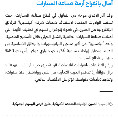
آمال بانفراج أزمة صناعة السيارات
وقد أثار الاتفاق موجة من التفاؤل في قطاع صناعة السيارات، حيث
تستعد الولايات المتحدة لاستئناف شحنات شركة “نيكسبريا” للرقائق
الإلكترونية من الصين، في خطوة يُتوقع أن تسهم في تخفيف الأزمة التي
أصابت صناعة السيارات العالمية بالشلل الجزئي خلال الأسابيع الماضية.
وتُعد “نيكسبريا” من أكبر منتجي الترانزستورات والرقائق الأساسية في
العالم، وتحقق إيرادات سنوية تُقدّر بنحو ملياري دولار، يأتي نحو 60%
منها من قطاع السيارات.
ورغم التطلعات بانفراجات اقتصادية قريبة، يرى خبراء أن باب التهدئة لا
يزال مؤقتاً، إذ تستمر الحرب التجارية بين بكين وواشنطن منذ سنوات،
وتشهد تجاذبات متواصلة تؤثر على الاقتصاد العالمي.
الوسوم:
الصين
الولايات المتحدة الأمريكية
تعليق فرض الرسوم الجمركية