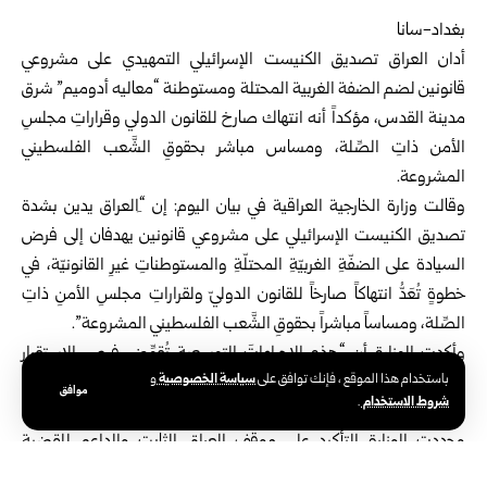
بغداد-سانا
أدان العراق تصديق الكنيست الإسرائيلي التمهيدي على مشروعي
قانونين لضم الضفة الغربية المحتلة ومستوطنة “معاليه أدوميم” شرق
مدينة القدس، مؤكداً أنه انتهاك صارخ للقانون الدولي وقراراتِ مجلسِ
الأمن ذاتِ الصِّلة، ومساس مباشر بحقوقِ الشَّعب الفلسطيني
المشروعة.
وقالت وزارة الخارجية العراقية في بيان اليوم: إن “ِالعراق يدين بشدة
تصديق الكنيست الإسرائيلي على مشروعي قانونين يهدفان إلى فرض
السيادة على الضفّةِ الغربيّةِ المحتلّةِ والمستوطناتِ غيرِ القانونيّة، في
خطوةٍ تُعَدُّ انتهاكاً صارخاً للقانون الدوليّ ولقراراتِ مجلسِ الأمنِ ذاتِ
الصِّلة، ومساساً مباشراً بحقوقِ الشَّعب الفلسطيني المشروعة”.
وأكدت الوزارة أن “هذه الإجراءاتَ التوسعية تُقوِّض فرص الاستقرار
سياسة الخصوصية
باستخدام هذا الموقع ، فإنك توافق على
و
وتُكرِّس واقعَ الاحتلال والاستيطان، بما يُهدِّد الأمن والاستقرار في
موافق
شروط الاستخدام
.
المنطقة بأسرها”.
وجددت الوزارة التأكيد على موقف العراق الثابت والداعم للقضية
الفلسطينية، وحقَّ الشعب الفلسطيني في تقريرِ مصيرِه وإقامةِ دولتِه