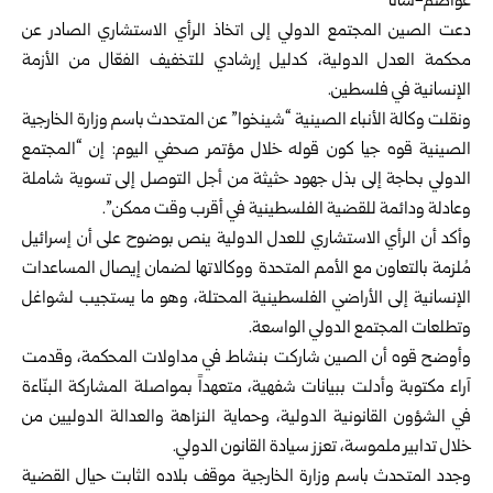
عواصم-سانا
دعت الصين المجتمع الدولي إلى اتخاذ الرأي الاستشاري الصادر عن
محكمة العدل الدولية، كدليل إرشادي للتخفيف الفعّال من الأزمة
الإنسانية في فلسطين.
ونقلت وكالة الأنباء الصينية “شينخوا” عن المتحدث باسم وزارة الخارجية
الصينية قوه جيا كون قوله خلال مؤتمر صحفي اليوم: إن “المجتمع
الدولي بحاجة إلى بذل جهود حثيثة من أجل التوصل إلى تسوية شاملة
وعادلة ودائمة للقضية الفلسطينية في أقرب وقت ممكن”.
وأكد أن الرأي الاستشاري للعدل الدولية ينص بوضوح على أن إسرائيل
مُلزمة بالتعاون مع الأمم المتحدة ووكالاتها لضمان إيصال المساعدات
الإنسانية إلى الأراضي الفلسطينية المحتلة، وهو ما يستجيب لشواغل
وتطلعات المجتمع الدولي الواسعة.
وأوضح قوه أن الصين شاركت بنشاط في مداولات المحكمة، وقدمت
آراء مكتوبة وأدلت ببيانات شفهية، متعهداً بمواصلة المشاركة البنّاءة
في الشؤون القانونية الدولية، وحماية النزاهة والعدالة الدوليين من
خلال تدابير ملموسة، تعزز سيادة القانون الدولي.
وجدد المتحدث باسم وزارة الخارجية موقف بلاده الثابت حيال القضية