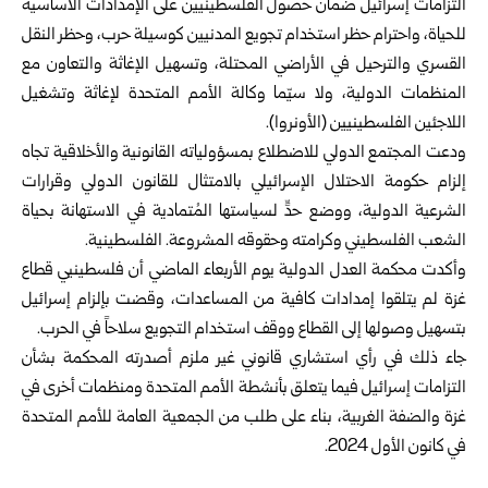
التزامات إسرائيل ضمان حصول الفلسطينيين على الإمدادات الأساسية
للحياة، واحترام حظر استخدام تجويع المدنيين كوسيلة حرب، وحظر النقل
القسري والترحيل في الأراضي المحتلة، وتسهيل الإغاثة والتعاون مع
المنظمات الدولية، ولا سيّما وكالة الأمم المتحدة لإغاثة وتشغيل
اللاجئين الفلسطينيين (الأونروا).
ودعت المجتمع الدولي للاضطلاع بمسؤولياته القانونية والأخلاقية تجاه
إلزام حكومة الاحتلال الإسرائيلي بالامتثال للقانون الدولي وقرارات
الشرعية الدولية، ووضع حدٍّ لسياستها المُتمادية في الاستهانة بحياة
الشعب الفلسطيني وكرامته وحقوقه المشروعة. الفلسطينية.
وأكدت محكمة العدل الدولية يوم الأربعاء الماضي أن فلسطينيي قطاع
غزة لم يتلقوا إمدادات كافية من المساعدات، وقضت بإلزام إسرائيل
بتسهيل وصولها إلى القطاع ووقف استخدام التجويع سلاحاً في الحرب.
جاء ذلك في رأي استشاري قانوني غير ملزم أصدرته المحكمة بشأن
التزامات إسرائيل فيما يتعلق بأنشطة الأمم المتحدة ومنظمات أخرى في
غزة والضفة الغربية، بناء على طلب من الجمعية العامة للأمم المتحدة
في كانون الأول 2024.