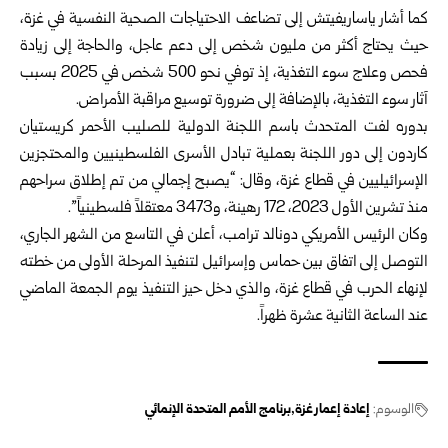
كما أشار ياساريفيتش إلى تضاعف الاحتياجات الصحية النفسية في غزة،
حيث يحتاج أكثر من مليون شخص إلى دعم عاجل، والحاجة إلى زيادة
فحص وعلاج سوء التغذية، إذ توفي نحو 500 شخص في 2025 بسبب
آثار سوء التغذية، بالإضافة إلى ضرورة توسيع مراقبة الأمراض.
بدوره لفت المتحدث باسم اللجنة الدولية للصليب الأحمر كريستيان
كاردون إلى دور اللجنة بعملية تبادل الأسرى الفلسطينيين والمحتجزين
الإسرائيليين في قطاع غزة، وقال: “يصبح إجمالي من تم إطلاق سراحهم
منذ تشرين الأول 2023، 172 رهينة، و3473 معتقلاً فلسطينياً”.
وكان الرئيس الأمريكي دونالد ترامب، أعلن في التاسع من الشهر الجاري،
التوصل إلى اتفاق بين حماس وإسرائيل لتنفيذ المرحلة الأولى من خطته
لإنهاء الحرب في قطاع غزة، والذي دخل حيز التنفيذ يوم الجمعة الماضي
عند الساعة الثانية عشرة ظهراً.
الوسوم:
إعادة إعمار غزة
برنامج الأمم المتحدة الإنمائي