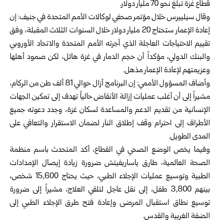
قطاع غزة تبلغ نحو 70 مليار دولار.
وقال سيلييرس خلال مؤتمر صحفي لوكالات الأمم المتحدة في جنيف: إن
إعادة الإعمار ستحتاج 20 مليار دولار خلال السنوات الثلاث المقبلة، وفق
تقييم الاحتياجات العاجلة الذي أجرته الأمم المتحدة والاتحاد الأوروبي
والبنك الدولي، مؤكداً أن حجم الدمار في غزة هائل، لكن صمود أهلها
وعزيمتهم لإعادة الإعمار مذهل.
وأضاف المسؤول الأممي: إن البرنامج أزال حوالي 81 ألف طن من الركام،
مشيراً إلى أن أغلب عمليات إزالة الأنقاض حالياً تهدف إلى تمكين الجهات
الإنسانية من تقديم الدعم والمساعدة لسكان غزة، وجدد دعوته جميع
الأطراف إلى احترام وقف إطلاق النار لضمان الاستقرار والتعافي على
المدى الطويل.
وفيما يخص الوضع الصحي في القطاع، أكد المتحدث باسم منظمة
الصحة العالمية، طارق ياساريفيتش ضرورة زيادة إيصال الإمدادات
الطبية وتوسيع عمليات الإجلاء الطبي، حيث يحتاج 15,600 شخص،
بينهم 3,800 طفل، إلى نقل عاجل لتلقي العلاج، مشيراً إلى ضرورة
توسيع نطاق استقبال المرضى وإعادة فتح طرق الإجلاء الطبي إلى
الضفة الغربية والقدس.