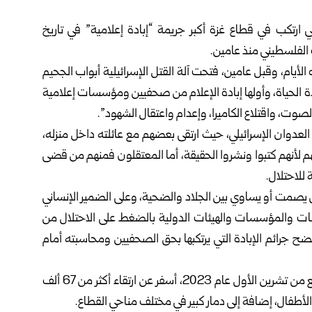
ي ارتكب في قطاع غزة أكبر جريمة “إبادة إعلامية” في تاريخ
 الفلسطيني منذ عامين.
 الأيام، وقبل عامين، فتحت آلة القتل الإسرائيلية أبواب الجحيم
ادة الحياة، وأولها إبادة الإعلام من صحفيين ومؤسسات إعلامية
لصوت، واقتلاع الكاميرا، وإعدام واعتقال الشهود”.
صحفية ارتقوا خلال العدوان الإسرائيلي، حيث ارتقى بعضهم مع عائلته داخل منزله،
م لأنهم كتبوا ونشروا الحقيقة، أما المعتقلون فمنهم من قضى
 للاحتلال.
من يصمت أو يساوي بين الجلاد والضحية، وعلى الضمير الإنساني
انات والمؤسسات والهيئات الدولية بالضغط على الاحتلال من
ح جرائم الإبادة التي يرتكبها بحق الصحفيين ومحاسبته أمام
يذكر أن العدوان الإسرائيلي المتواصل على القطاع منذ السابع من تشرين الأول عام 2023، أسفر عن ارتقاء أكثر من 67 ألف