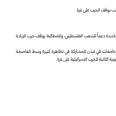
اشدة دعماً للشعب الفلسطيني، وللمطالبة بوقف حرب الإبادة
جامعات في لندن للمشاركة في تظاهرة كبيرة وسط العاصمة
الثانية للحرب الإسرائيلية على غزة.
انيا بينها أدنبره وغلاسكو وشفيلد ومانشستر.
بوع في بريطانيا دعماً لوقف الحرب ضد الفلسطينيين.
وأسفر العدوان الإسرائيلي المتواصل على القطاع منذ السابع من تشرين الأول عام 2023 عن ارتقاء أكثر من 67 ألف