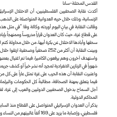
القدس المحتلة-سانا
أكدت نقابة الصحفيين الفلسطينيين، أن الاحتلال الإسرائيل
الإنسانية، وذلك خلال حربه العدوانية المتواصلة على الشعب
وقالت النقابة في بيانٍ اليوم أوردته وكالة وفا: “في مثل هذه
على قطاع غزة، حيث كان العدوان قراراً مدروساً وممنهجاً بإب
سحقها وأبادها الاحتلال عن بكرة أبيها، من خلال محاولة كتم ا
وبينت النقابة أن أكثر من 252 صحفياً و
واستهدف آخرون وهم يرفعون الكاميرا، فيما تم اغتيال بعضه
شهوراً في الزنازين الانفرادية لمجرد أنه نشر خبراً أو كشف جريمة
واعتبرت النقابة أن هذه الحرب على غزة تمثل عاراً على كل 
فيما يتعلق بمهنة الصحافة، مطالبةً كل الحكومات والبرلم
أجل السماح بدخول الصحفيين الدوليين والعرب إلى غزة، لفض
المحاكم الدولية.
فلسطيني، وإصابة ما يزيد على 169 ألفاً غالبيتهم من النساء والأطفال، إضافة إلى دمار كبير في مختلف مناحي القطاع.